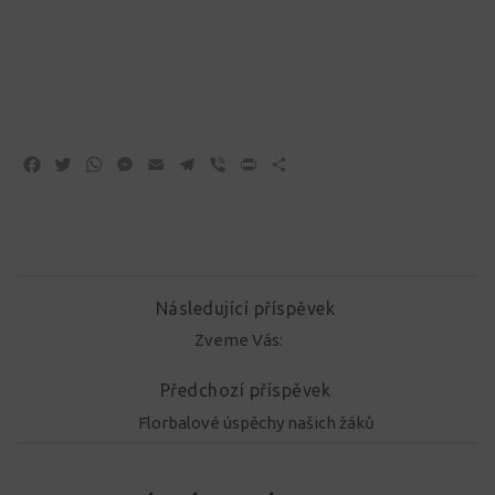
Facebook
Twitter
WhatsApp
Messenger
Email
Telegram
Viber
Print
Share
Následující příspěvek
Zveme Vás:
Předchozí příspěvek
Florbalové úspěchy našich žáků