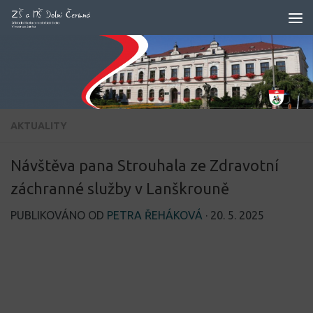
Skip to content
AKTUALITY
Návštěva pana Strouhala ze Zdravotní
záchranné služby v Lanškrouně
PUBLIKOVÁNO OD
PETRA ŘEHÁKOVÁ
·
20. 5. 2025