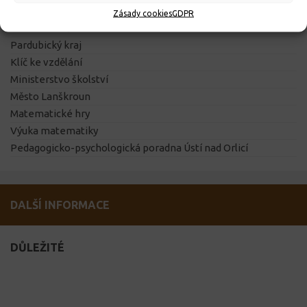
Výukový web
Zásady cookies
GDPR
Obec Dolní Čermná
Pardubický kraj
Klíč ke vzdělání
Ministerstvo školství
Město Lanškroun
Matematické hry
Výuka matematiky
Pedagogicko-psychologická poradna Ústí nad Orlicí
DALŠÍ INFORMACE
DŮLEŽITÉ