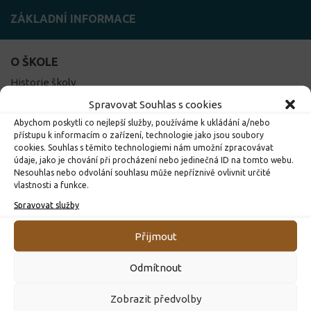
ZÁKLADNÍ INFORMACE
O ŠKOLE
Historie školy
Pedagogický sbor
Spravovat Souhlas s cookies
Školní řád
Abychom poskytli co nejlepší služby, používáme k ukládání a/nebo
Prohlídka školy
přístupu k informacím o zařízení, technologie jako jsou soubory
cookies. Souhlas s těmito technologiemi nám umožní zpracovávat
Tělocvična
údaje, jako je chování při procházení nebo jedinečná ID na tomto webu.
Projekty školy
Nesouhlas nebo odvolání souhlasu může nepříznivě ovlivnit určité
vlastnosti a funkce.
Školní e-mail
Žákovská knížka
Spravovat služby
Školská rada
Přijmout
DŮLEŽITÉ ODKAZY
Odmítnout
Školní jídelna
Zobrazit předvolby
Vzdělávací portál