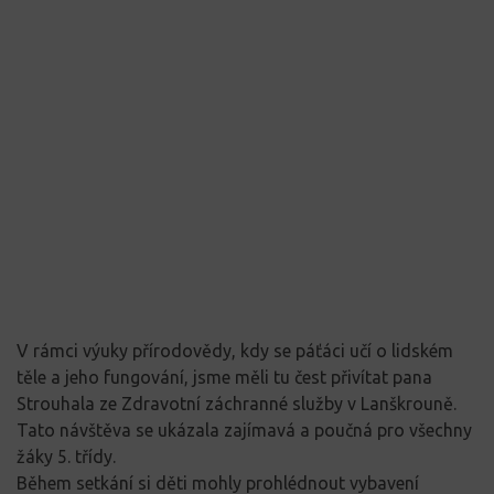
V rámci výuky přírodovědy, kdy se páťáci učí o lidském
těle a jeho fungování, jsme měli tu čest přivítat pana
Strouhala ze Zdravotní záchranné služby v Lanškrouně.
Tato návštěva se ukázala zajímavá a poučná pro všechny
žáky 5. třídy.
Během setkání si děti mohly prohlédnout vybavení