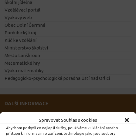
Školní jídelna
Vzdělávací portál
Výukový web
Obec Dolní Čermná
Pardubický kraj
Klíč ke vzdělání
Ministerstvo školství
Město Lanškroun
Matematické hry
Výuka matematiky
Pedagogicko-psychologická poradna Ústí nad Orlicí
DALŠÍ INFORMACE
Spravovat Souhlas s cookies
DŮLEŽITÉ
Abychom poskytli co nejlepší služby, používáme k ukládání a/nebo
přístupu k informacím o zařízení, technologie jako jsou soubory