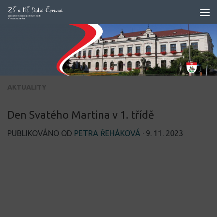
Skip to content
AKTUALITY
Den Svatého Martina v 1. třídě
PUBLIKOVÁNO OD
PETRA ŘEHÁKOVÁ
·
9. 11. 2023