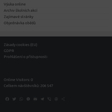
Výuka online
Archiv školních akcí
Zajímavé stránky
Objednávka obědů
Zásady cookies (EU)
GDPR
Prohlášení o přístupnosti
Online Visitors:
0
Celkem návštěvníků:
206 547
Facebook
Twitter
WhatsApp
Messenger
Email
Telegram
Viber
Print
Share