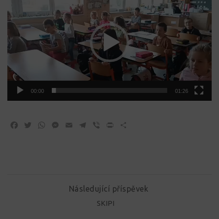
přehrávač
00:00
01:26
Facebook
Twitter
WhatsApp
Messenger
Email
Telegram
Viber
Print
Share
Následující příspěvek
SKIPI