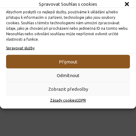
Spravovat Souhlas s cookies
Abychom poskytli co nejlepší služby, používáme k ukládání a/nebo
přístupu k informacím o zařízení, technologie jako jsou soubory
cookies. Souhlas s těmito technologiemi nám umožní zpracovávat
údaje, jako je chování při procházení nebo jedinečná ID na tomto webu.
Nesouhlas nebo odvolání souhlasu může nepříznivě ovlivnit určité
ROZHODNUTÍ O PŘIJETÍ K PŘEDŠKOLNÍMU VZDĚLÁVÁNÍ
vlastnosti a funkce.
PRO ROK 2026
Spravovat služby
10. 4. 2026
Přijmout
Odmítnout
Zobrazit předvolby
Zásady cookies
GDPR