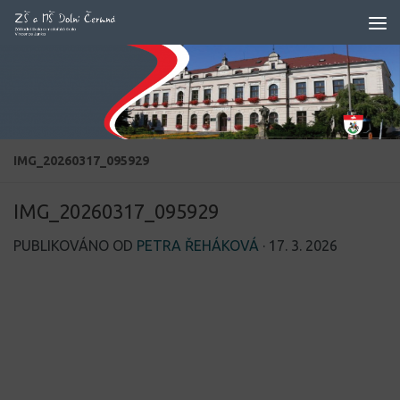
Skip to content
IMG_20260317_095929
IMG_20260317_095929
PUBLIKOVÁNO OD
PETRA ŘEHÁKOVÁ
·
17. 3. 2026