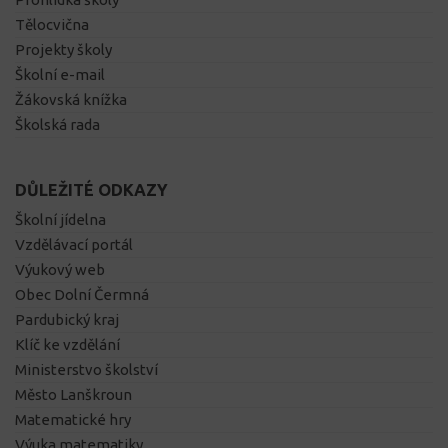
Tělocvična
Projekty školy
Školní e-mail
Žákovská knížka
Školská rada
DŮLEŽITÉ ODKAZY
Školní jídelna
Vzdělávací portál
Výukový web
Obec Dolní Čermná
Pardubický kraj
Klíč ke vzdělání
Ministerstvo školství
Město Lanškroun
Matematické hry
Výuka matematiky