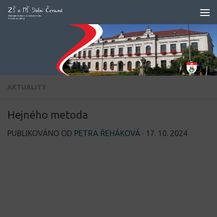
Skip to content
AKTUALITY
Hejného metoda
PUBLIKOVÁNO OD
PETRA ŘEHÁKOVÁ
·
17. 10. 2024