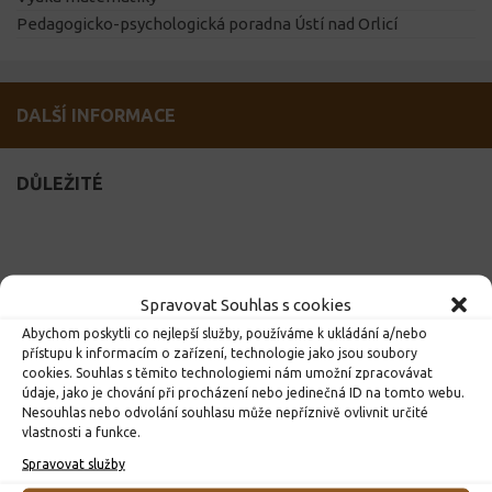
Pedagogicko-psychologická poradna Ústí nad Orlicí
DALŠÍ INFORMACE
DŮLEŽITÉ
Spravovat Souhlas s cookies
Abychom poskytli co nejlepší služby, používáme k ukládání a/nebo
přístupu k informacím o zařízení, technologie jako jsou soubory
cookies. Souhlas s těmito technologiemi nám umožní zpracovávat
údaje, jako je chování při procházení nebo jedinečná ID na tomto webu.
Nesouhlas nebo odvolání souhlasu může nepříznivě ovlivnit určité
vlastnosti a funkce.
Spravovat služby