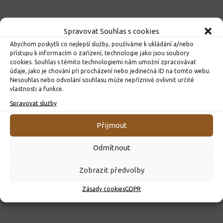
Spravovat Souhlas s cookies
Abychom poskytli co nejlepší služby, používáme k ukládání a/nebo
přístupu k informacím o zařízení, technologie jako jsou soubory
cookies. Souhlas s těmito technologiemi nám umožní zpracovávat
údaje, jako je chování při procházení nebo jedinečná ID na tomto webu.
Nesouhlas nebo odvolání souhlasu může nepříznivě ovlivnit určité
vlastnosti a funkce.
Spravovat služby
ROZHODNUTÍ O PŘIJETÍ K PŘEDŠKOLNÍMU VZDĚLÁVÁNÍ
PRO ROK 2026
Přijmout
10. 4. 2026
Odmítnout
Zobrazit předvolby
Zásady cookies
GDPR