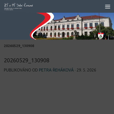
Skip to content
20260529_130908
20260529_130908
PUBLIKOVÁNO OD
PETRA ŘEHÁKOVÁ
·
29. 5. 2026