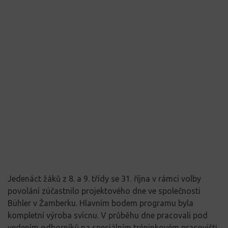
Jedenáct žáků z 8. a 9. třídy se 31. října v rámci volby
povolání zúčastnilo projektového dne ve společnosti
Bühler v Žamberku. Hlavním bodem programu byla
kompletní výroba svícnu. V průběhu dne pracovali pod
vedením odborníků na speciálním tréninkovém pracovišti,