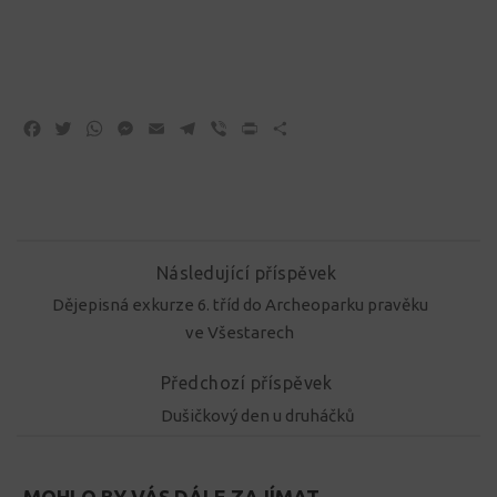
Facebook
Twitter
WhatsApp
Messenger
Email
Telegram
Viber
Print
Share
Následující příspěvek
Dějepisná exkurze 6. tříd do Archeoparku pravěku
ve Všestarech
Předchozí příspěvek
Dušičkový den u druháčků
MOHLO BY VÁS DÁLE ZAJÍMAT...