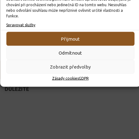
Klíč ke vzdělání
chování při procházení nebo jedinečná ID na tomto webu. Nesouhlas
nebo odvolání souhlasu může nepříznivě ovlivnit určité vlastnosti a
Ministerstvo školství
funkce.
Město Lanškroun
Spravovat služby
Matematické hry
Výuka matematiky
Přijmout
Pedagogicko-psychologická poradna Ústí nad Orlicí
Odmítnout
Zobrazit předvolby
DALŠÍ INFORMACE
Zásady cookies
GDPR
DŮLEŽITÉ