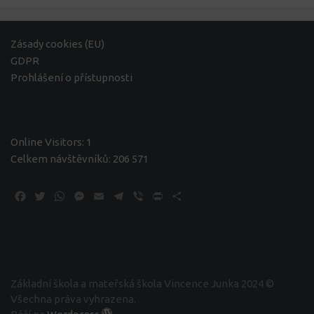
Zásady cookies (EU)
GDPR
Prohlášení o přístupnosti
Online Visitors:
1
Celkem návštěvníků:
206 571
Facebook
Twitter
WhatsApp
Messenger
Email
Telegram
Viber
Print
Share
Základní škola a mateřská škola Vincence Junka 2024 ©
Všechna práva vyhrazena.