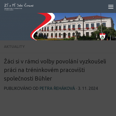
Skip to content
AKTUALITY
Žáci si v rámci volby povolání vyzkoušeli
práci na tréninkovém pracovišti
společnosti Bühler
PUBLIKOVÁNO OD
PETRA ŘEHÁKOVÁ
·
3. 11. 2024