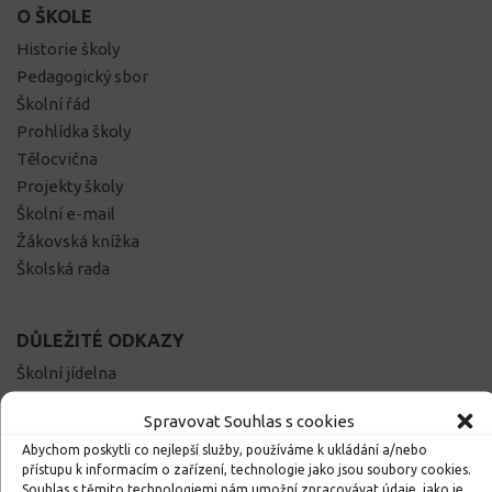
O ŠKOLE
Historie školy
Pedagogický sbor
Školní řád
Prohlídka školy
Tělocvična
Projekty školy
Školní e-mail
Žákovská knížka
Školská rada
DŮLEŽITÉ ODKAZY
Školní jídelna
Vzdělávací portál
Spravovat Souhlas s cookies
Výukový web
Abychom poskytli co nejlepší služby, používáme k ukládání a/nebo
Obec Dolní Čermná
přístupu k informacím o zařízení, technologie jako jsou soubory cookies.
Pardubický kraj
Souhlas s těmito technologiemi nám umožní zpracovávat údaje, jako je