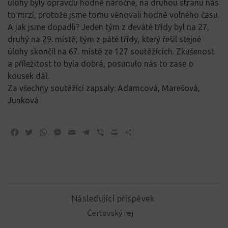
úlohy byly opravdu hodně náročné, na druhou stranu nás
to mrzí, protože jsme tomu věnovali hodně volného času.
A jak jsme dopadli? Jeden tým z deváté třídy byl na 27,
druhý na 29. místě, tým z páté třídy, který řešil stejné
úlohy skončil na 67. místě ze 127 soutěžících. Zkušenost
a příležitost to byla dobrá, posunulo nás to zase o
kousek dál.
Za všechny soutěžící zapsaly: Adamcová, Marešová,
Junková
Facebook
Twitter
WhatsApp
Messenger
Email
Telegram
Viber
Print
Share
Následující příspěvek
Čertovský rej