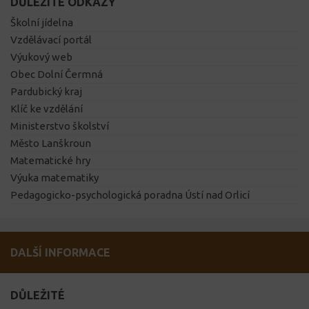
DŮLEŽITÉ ODKAZY
Školní jídelna
Vzdělávací portál
Výukový web
Obec Dolní Čermná
Pardubický kraj
Klíč ke vzdělání
Ministerstvo školství
Město Lanškroun
Matematické hry
Výuka matematiky
Pedagogicko-psychologická poradna Ústí nad Orlicí
DALŠÍ INFORMACE
DŮLEŽITÉ