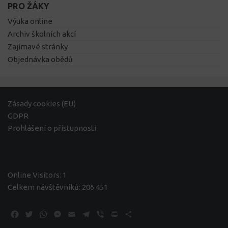
PRO ŽÁKY
Výuka online
Archiv školních akcí
Zajímavé stránky
Objednávka obědů
Zásady cookies (EU)
GDPR
Prohlášení o přístupnosti
Online Visitors:
1
Celkem návštěvníků:
206 451
Facebook
Twitter
WhatsApp
Messenger
Email
Telegram
Viber
Print
Share