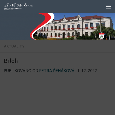
Skip to content
AKTUALITY
Brloh
PUBLIKOVÁNO OD
PETRA ŘEHÁKOVÁ
·
1. 12. 2022