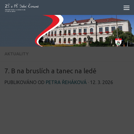
Skip to content
AKTUALITY
7. B na bruslích a tanec na ledě
PUBLIKOVÁNO OD
PETRA ŘEHÁKOVÁ
·
12. 3. 2026