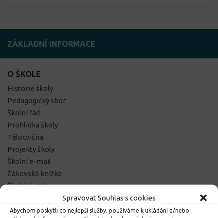
ZÁKLADNÍ INFORMACE
O ŠKOLE
Historie školy
Pedagogický sbor
Školní řád
Prohlídka školy
Tělocvična
Projekty školy
Školní e-mail
Žákovská knížka
Školská rada
Spravovat Souhlas s cookies
Abychom poskytli co nejlepší služby, používáme k ukládání a/nebo
DŮLEŽITÉ ODKAZY