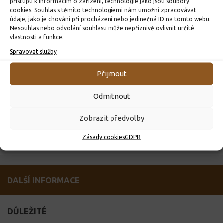
přístupu k informacím o zařízení, technologie jako jsou soubory
cookies. Souhlas s těmito technologiemi nám umožní zpracovávat
Školní jídelna
údaje, jako je chování při procházení nebo jedinečná ID na tomto webu.
Vzdělávací portál
Nesouhlas nebo odvolání souhlasu může nepříznivě ovlivnit určité
vlastnosti a funkce.
Výukový web
Obec Dolní Čermná
Spravovat služby
Pardubický kraj
Přijmout
Klíč ke vzdělání
Ministerstvo školství
Odmítnout
Město Lanškroun
Matematické hry
Zobrazit předvolby
Výuka matematiky
Zásady cookies
GDPR
Pedagogicko-psychologická poradna Ústí nad Orlicí
DALŠÍ INFORMACE
DŮLEŽITÉ