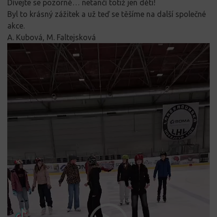
Dívejte se pozorně… netančí totiž jen děti!
Byl to krásný zážitek a už teď se těšíme na další společné
akce.
A. Kubová, M. Faltejsková
Video
přehrávač