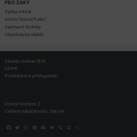
PRO ŽÁKY
Výuka online
Archiv školních akcí
Zajímavé stránky
Objednávka obědů
Zásady cookies (EU)
GDPR
Prohlášení o přístupnosti
Online Visitors:
2
Celkem návštěvníků:
206 541
Facebook
Twitter
WhatsApp
Messenger
Email
Telegram
Viber
Print
Share