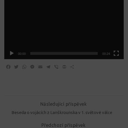
00:00
00:24
Facebook
Twitter
WhatsApp
Messenger
Email
Telegram
Viber
Print
Share
Následující příspěvek
Beseda o vojácích z Lanškrounska v 1. světové válce
Předchozí příspěvek