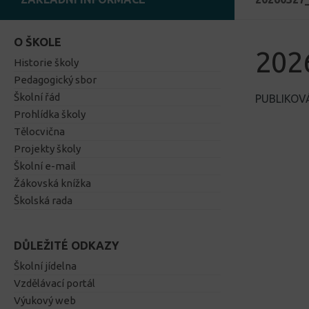
O ŠKOLE
202
Historie školy
Pedagogický sbor
Školní řád
PUBLIKO
Prohlídka školy
Tělocvična
Projekty školy
Školní e-mail
Žákovská knížka
Školská rada
DŮLEŽITÉ ODKAZY
Školní jídelna
Vzdělávací portál
Výukový web