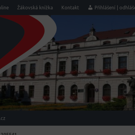
line
Žákovská knížka
Kontakt
Přihlášení | odhláš
.cz
_205541