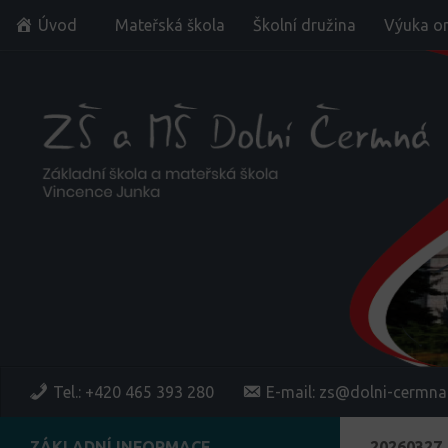
Úvod
Mateřská škola
Školní družina
Výuka on
Skip to content
Tel.: +420 465 393 280
E-mail: zs@dolni-cermna
ZÁKLADNÍ INFORMACE
20260327