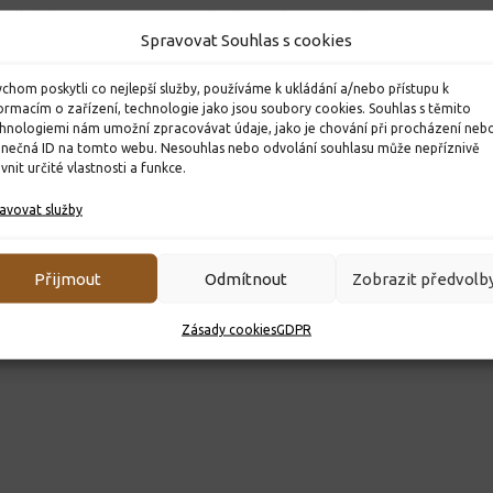
ňáčků do
Zimní radovánky 7. A třídy
Recitačn
Spravovat Souhlas s cookies
 Pardubic
scéna 20
19. 2. 2026
19. 3. 2026
chom poskytli co nejlepší služby, používáme k ukládání a/nebo přístupu k
ormacím o zařízení, technologie jako jsou soubory cookies. Souhlas s těmito
hnologiemi nám umožní zpracovávat údaje, jako je chování při procházení neb
inečná ID na tomto webu. Nesouhlas nebo odvolání souhlasu může nepříznivě
ivnit určité vlastnosti a funkce.
avovat služby
Přijmout
Odmítnout
Zobrazit předvolb
Zásady cookies
GDPR