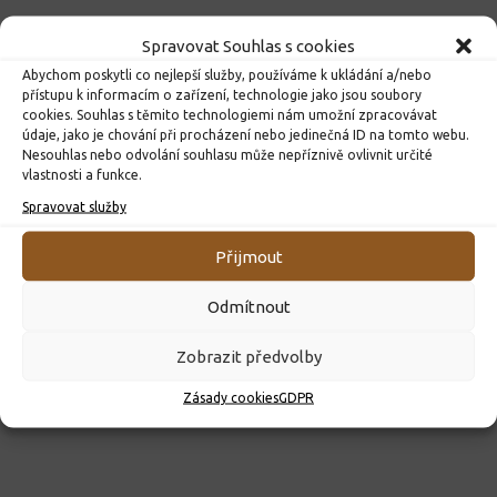
Spravovat Souhlas s cookies
Abychom poskytli co nejlepší služby, používáme k ukládání a/nebo
přístupu k informacím o zařízení, technologie jako jsou soubory
cookies. Souhlas s těmito technologiemi nám umožní zpracovávat
údaje, jako je chování při procházení nebo jedinečná ID na tomto webu.
Nesouhlas nebo odvolání souhlasu může nepříznivě ovlivnit určité
vlastnosti a funkce.
ROZHODNUTÍ O PŘIJETÍ K PŘEDŠKOLNÍMU VZDĚLÁVÁNÍ
Spravovat služby
PRO ROK 2026
10. 4. 2026
Přijmout
Odmítnout
Zobrazit předvolby
Zásady cookies
GDPR