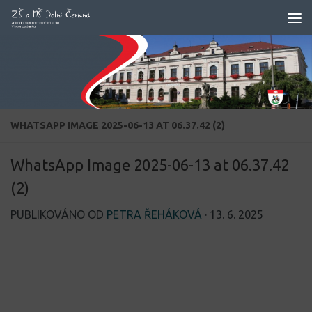
Skip to content
WHATSAPP IMAGE 2025-06-13 AT 06.37.42 (2)
WhatsApp Image 2025-06-13 at 06.37.42
(2)
PUBLIKOVÁNO OD
PETRA ŘEHÁKOVÁ
·
13. 6. 2025