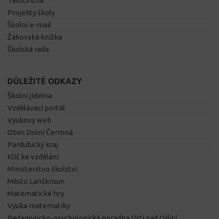
Tělocvična
Projekty školy
Školní e-mail
Žákovská knížka
Školská rada
DŮLEŽITÉ ODKAZY
Školní jídelna
Vzdělávací portál
Výukový web
Obec Dolní Čermná
Pardubický kraj
Klíč ke vzdělání
Ministerstvo školství
Město Lanškroun
Matematické hry
Výuka matematiky
Pedagogicko-psychologická poradna Ústí nad Orlicí