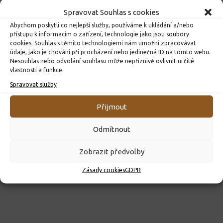
Spravovat Souhlas s cookies
Abychom poskytli co nejlepší služby, používáme k ukládání a/nebo
přístupu k informacím o zařízení, technologie jako jsou soubory
cookies. Souhlas s těmito technologiemi nám umožní zpracovávat
údaje, jako je chování při procházení nebo jedinečná ID na tomto webu.
Nesouhlas nebo odvolání souhlasu může nepříznivě ovlivnit určité
vlastnosti a funkce.
ROZHODNUTÍ O PŘIJETÍ K PŘEDŠKOLNÍMU VZDĚLÁVÁNÍ
PRO ROK 2026
Spravovat služby
10. 4. 2026
Přijmout
Odmítnout
Zobrazit předvolby
Zásady cookies
GDPR