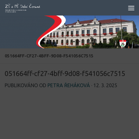
Skip to content
051664FF-CF27-4BFF-9D08-F541056C7515
051664ff-cf27-4bff-9d08-f541056c7515
PUBLIKOVÁNO OD
PETRA ŘEHÁKOVÁ
·
12. 3. 2025