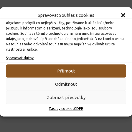
Spravovat Souhlas s cookies
Abychom poskytli co nejlepší služby, používáme k ukládání a/nebo
přístupu k informacím o zařízení, technologie jako jsou soubory
cookies. Souhlas s těmito technologiemi nám umožní zpracovávat
údaje, jako je chování při procházení nebo jedinečná ID na tomto webu.
Nesouhlas nebo odvolání souhlasu může nepříznivě ovlivnit určité
vlastnosti a funkce.
Spravovat služby
ROZHODNUTÍ O PŘIJETÍ K PŘEDŠKOLNÍMU VZDĚLÁVÁNÍ
PRO ROK 2026
Přijmout
10. 4. 2026
Odmítnout
Zobrazit předvolby
Zásady cookies
GDPR