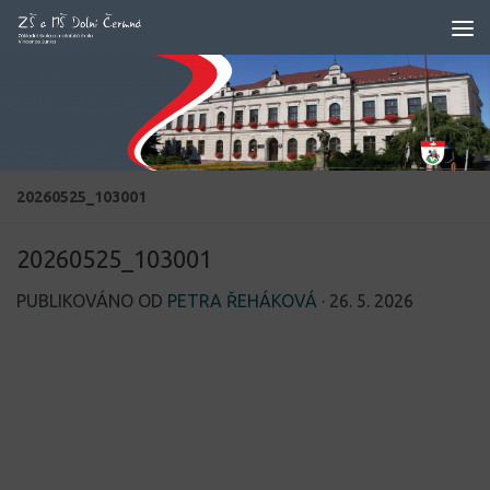
Skip to content
20260525_103001
20260525_103001
PUBLIKOVÁNO OD
PETRA ŘEHÁKOVÁ
·
26. 5. 2026