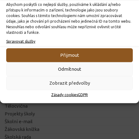
Pátá třída na bowlingu
Seznam přijatých žáků
Abychom poskytli co nejlepší služby, používáme k ukládání a/nebo
přístupu k informacím o zařízení, technologie jako jsou soubory
29. 3. 2026
29. 3. 2022
cookies. Souhlas s těmito technologiemi nám umožní zpracovávat
údaje, jako je chování při procházení nebo jedinečná ID na tomto webu.
Nesouhlas nebo odvolání souhlasu může nepříznivě ovlivnit určité
vlastnosti a funkce.
Spravovat služby
ZÁKLADNÍ INFORMACE
Přijmout
O ŠKOLE
Odmítnout
Historie školy
Pedagogický sbor
Zobrazit předvolby
Školní řád
Zásady cookies
GDPR
Prohlídka školy
Tělocvična
Projekty školy
Školní e-mail
Žákovská knížka
Školská rada