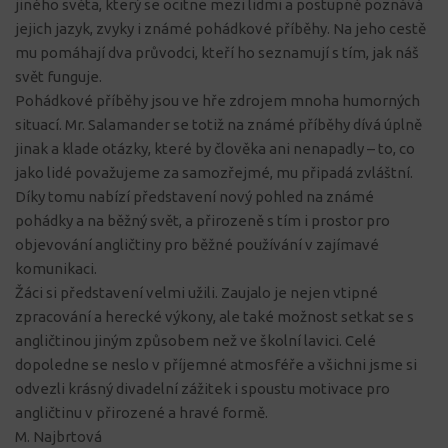
jiného světa, který se ocitne mezi lidmi a postupně poznává
jejich jazyk, zvyky i známé pohádkové příběhy. Na jeho cestě
mu pomáhají dva průvodci, kteří ho seznamují s tím, jak náš
svět funguje.
Pohádkové příběhy jsou ve hře zdrojem mnoha humorných
situací. Mr. Salamander se totiž na známé příběhy dívá úplně
jinak a klade otázky, které by člověka ani nenapadly – to, co
jako lidé považujeme za samozřejmé, mu připadá zvláštní.
Díky tomu nabízí představení nový pohled na známé
pohádky a na běžný svět, a přirozeně s tím i prostor pro
objevování angličtiny pro běžné používání v zajímavé
komunikaci.
Žáci si představení velmi užili. Zaujalo je nejen vtipné
zpracování a herecké výkony, ale také možnost setkat se s
angličtinou jiným způsobem než ve školní lavici. Celé
dopoledne se neslo v příjemné atmosféře a všichni jsme si
odvezli krásný divadelní zážitek i spoustu motivace pro
angličtinu v přirozené a hravé formě.
M. Najbrtová