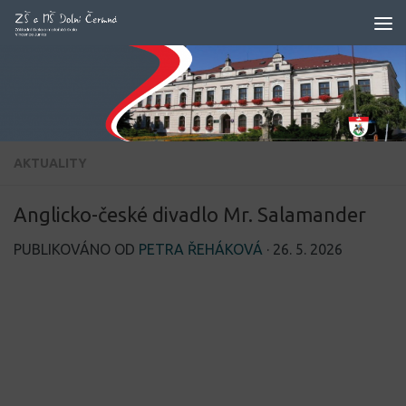
Skip to content
AKTUALITY
Anglicko-české divadlo Mr. Salamander
PUBLIKOVÁNO OD
PETRA ŘEHÁKOVÁ
·
26. 5. 2026