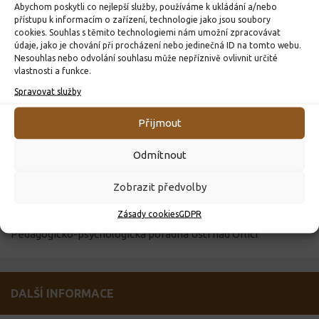
Abychom poskytli co nejlepší služby, používáme k ukládání a/nebo
přístupu k informacím o zařízení, technologie jako jsou soubory
cookies. Souhlas s těmito technologiemi nám umožní zpracovávat
DŮLEŽITÉ ODKAZY
údaje, jako je chování při procházení nebo jedinečná ID na tomto webu.
Školní jídelna
Nesouhlas nebo odvolání souhlasu může nepříznivě ovlivnit určité
vlastnosti a funkce.
Vzdělávací portál
Výukový web
Spravovat služby
Obec Dolní Čermná
Přijmout
Pardubický kraj
Klíč ke vzdělání
Odmítnout
Ministerstvo školství
Město Lanškroun
Zobrazit předvolby
Matematické hry
Zásady cookies
GDPR
Výuka matematiky
Pedagogicko-psychologická poradna Ústí nad Orlicí
DALŠÍ INFORMACE