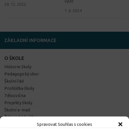
výlet
20. 12. 2022
1. 6. 2024
ZÁKLADNÍ INFORMACE
O ŠKOLE
Historie školy
Pedagogický sbor
Školní řád
Prohlídka školy
Tělocvična
Projekty školy
Školní e-mail
Žákovská knížka
Spravovat Souhlas s cookies
Školská rada