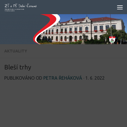
Skip to content
AKTUALITY
Bleší trhy
PUBLIKOVÁNO OD
PETRA ŘEHÁKOVÁ
·
1. 6. 2022