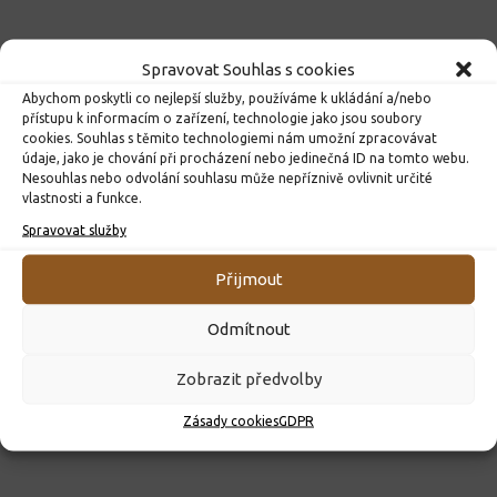
Spravovat Souhlas s cookies
Abychom poskytli co nejlepší služby, používáme k ukládání a/nebo
přístupu k informacím o zařízení, technologie jako jsou soubory
cookies. Souhlas s těmito technologiemi nám umožní zpracovávat
údaje, jako je chování při procházení nebo jedinečná ID na tomto webu.
Nesouhlas nebo odvolání souhlasu může nepříznivě ovlivnit určité
vlastnosti a funkce.
Spravovat služby
ROZHODNUTÍ O PŘIJETÍ K PŘEDŠKOLNÍMU VZDĚLÁVÁNÍ
PRO ROK 2026
Přijmout
10. 4. 2026
Odmítnout
Zobrazit předvolby
Zásady cookies
GDPR