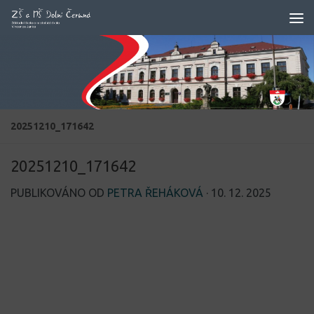
Skip to content
20251210_171642
20251210_171642
PUBLIKOVÁNO OD
PETRA ŘEHÁKOVÁ
·
10. 12. 2025