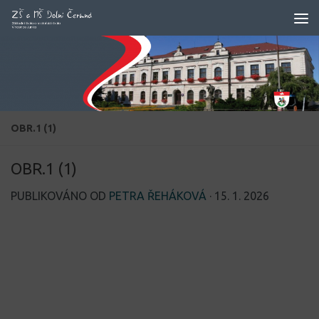
Skip to content
OBR.1 (1)
OBR.1 (1)
PUBLIKOVÁNO OD
PETRA ŘEHÁKOVÁ
·
15. 1. 2026