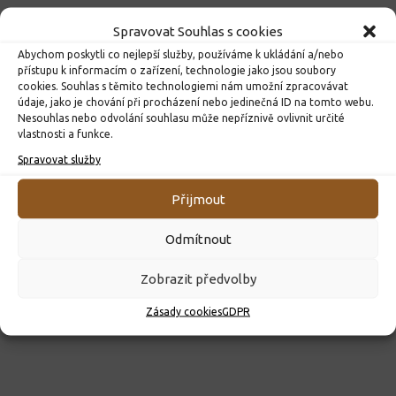
Spravovat Souhlas s cookies
Abychom poskytli co nejlepší služby, používáme k ukládání a/nebo
přístupu k informacím o zařízení, technologie jako jsou soubory
cookies. Souhlas s těmito technologiemi nám umožní zpracovávat
údaje, jako je chování při procházení nebo jedinečná ID na tomto webu.
Nesouhlas nebo odvolání souhlasu může nepříznivě ovlivnit určité
vlastnosti a funkce.
ROZHODNUTÍ O PŘIJETÍ K PŘEDŠKOLNÍMU VZDĚLÁVÁNÍ
Spravovat služby
PRO ROK 2026
10. 4. 2026
Přijmout
Odmítnout
Zobrazit předvolby
Zásady cookies
GDPR