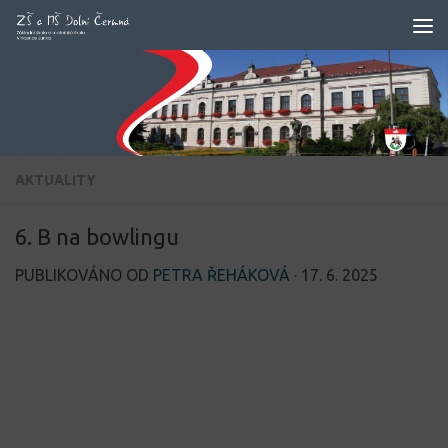
Skip to content
AKTUALITY
6. B na bowlingu
PUBLIKOVÁNO OD
PETRA ŘEHÁKOVÁ
·
17. 6. 2025