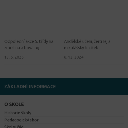
Odpolední akce 5. třídy na
Andělské učení, čertí rej a
zmrzlinu a bowling
mikulášský balíček
13. 5. 2025
6. 12. 2024
ZÁKLADNÍ INFORMACE
O ŠKOLE
Historie školy
Pedagogický sbor
Školní řád