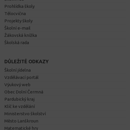
Prohlídka školy
Tělocvična
Projekty školy
Školní e-mail
Žákovská knížka
Školská rada
DŮLEŽITÉ ODKAZY
Školní jídelna
Vzdělávací portál
Výukový web
Obec Dolní Čermná
Pardubický kraj
Klíč ke vzdělání
Ministerstvo školství
Město Lanškroun
Matematické hry