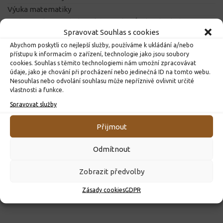
Výuka matematiky
Pedagogicko-psychologická poradna Ústí nad Orlicí
Spravovat Souhlas s cookies
Abychom poskytli co nejlepší služby, používáme k ukládání a/nebo
přístupu k informacím o zařízení, technologie jako jsou soubory
DALŠÍ INFORMACE
cookies. Souhlas s těmito technologiemi nám umožní zpracovávat
údaje, jako je chování při procházení nebo jedinečná ID na tomto webu.
Nesouhlas nebo odvolání souhlasu může nepříznivě ovlivnit určité
vlastnosti a funkce.
DŮLEŽITÉ
Spravovat služby
Přijmout
Odmítnout
Zobrazit předvolby
Zásady cookies
GDPR