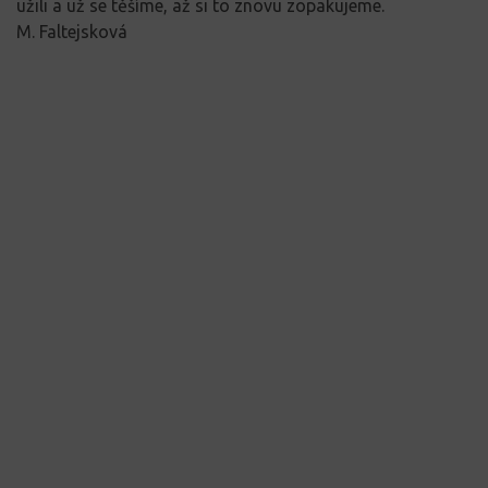
užili a už se těšíme, až si to znovu zopakujeme.
M. Faltejsková