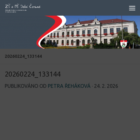
Skip to content
20260224_133144
20260224_133144
PUBLIKOVÁNO OD
PETRA ŘEHÁKOVÁ
·
24. 2. 2026