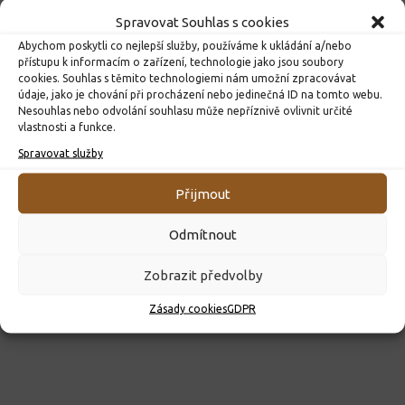
Spravovat Souhlas s cookies
Abychom poskytli co nejlepší služby, používáme k ukládání a/nebo
přístupu k informacím o zařízení, technologie jako jsou soubory
cookies. Souhlas s těmito technologiemi nám umožní zpracovávat
údaje, jako je chování při procházení nebo jedinečná ID na tomto webu.
Nesouhlas nebo odvolání souhlasu může nepříznivě ovlivnit určité
vlastnosti a funkce.
ROZHODNUTÍ O PŘIJETÍ K PŘEDŠKOLNÍMU VZDĚLÁVÁNÍ
PRO ROK 2026
Spravovat služby
10. 4. 2026
Přijmout
Odmítnout
Zobrazit předvolby
Zásady cookies
GDPR