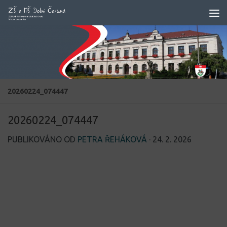
Skip to content
20260224_074447
20260224_074447
PUBLIKOVÁNO OD
PETRA ŘEHÁKOVÁ
·
24. 2. 2026