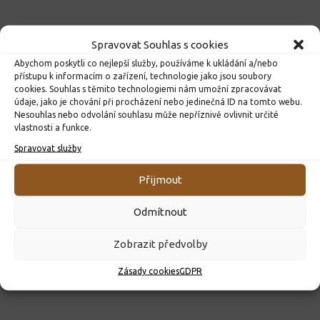
Spravovat Souhlas s cookies
Abychom poskytli co nejlepší služby, používáme k ukládání a/nebo
přístupu k informacím o zařízení, technologie jako jsou soubory
cookies. Souhlas s těmito technologiemi nám umožní zpracovávat
údaje, jako je chování při procházení nebo jedinečná ID na tomto webu.
Nesouhlas nebo odvolání souhlasu může nepříznivě ovlivnit určité
vlastnosti a funkce.
Spravovat služby
ROZHODNUTÍ O PŘIJETÍ K PŘEDŠKOLNÍMU VZDĚLÁVÁNÍ
PRO ROK 2026
Přijmout
10. 4. 2026
Odmítnout
Zobrazit předvolby
Zásady cookies
GDPR