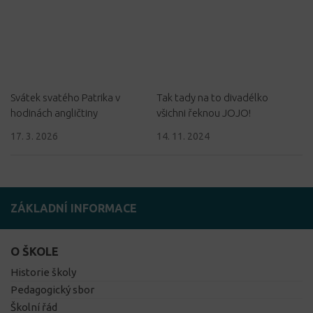
Svátek svatého Patrika v
Tak tady na to divadélko
hodinách angličtiny
všichni řeknou JOJO!
17. 3. 2026
14. 11. 2024
ZÁKLADNÍ INFORMACE
O ŠKOLE
Historie školy
Pedagogický sbor
Školní řád