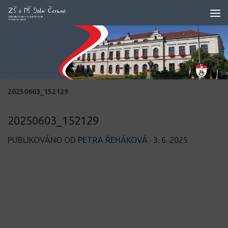
Skip to content
20250603_152129
20250603_152129
PUBLIKOVÁNO OD
PETRA ŘEHÁKOVÁ
·
3. 6. 2025