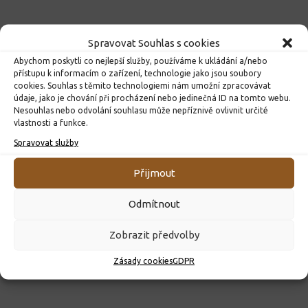
Spravovat Souhlas s cookies
Abychom poskytli co nejlepší služby, používáme k ukládání a/nebo
přístupu k informacím o zařízení, technologie jako jsou soubory
cookies. Souhlas s těmito technologiemi nám umožní zpracovávat
údaje, jako je chování při procházení nebo jedinečná ID na tomto webu.
Nesouhlas nebo odvolání souhlasu může nepříznivě ovlivnit určité
vlastnosti a funkce.
Spravovat služby
ROZHODNUTÍ O PŘIJETÍ K PŘEDŠKOLNÍMU VZDĚLÁVÁNÍ
PRO ROK 2026
Přijmout
10. 4. 2026
Odmítnout
Zobrazit předvolby
Zásady cookies
GDPR