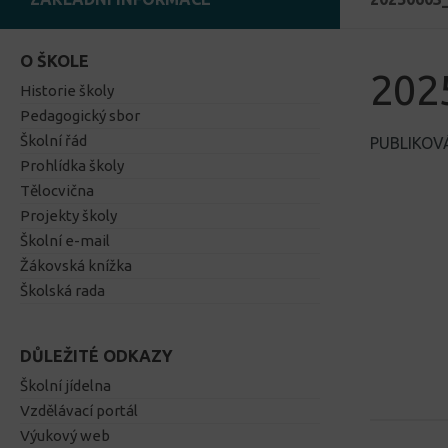
O ŠKOLE
202
Historie školy
Pedagogický sbor
Školní řád
PUBLIKO
Prohlídka školy
Tělocvična
Projekty školy
Školní e-mail
Žákovská knížka
Školská rada
DŮLEŽITÉ ODKAZY
Školní jídelna
Vzdělávací portál
Výukový web