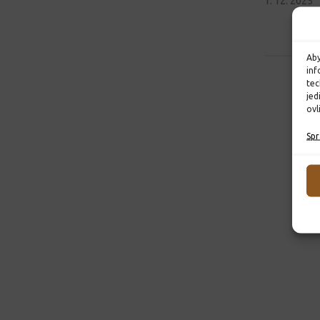
1. 12. 2025
Aby
inf
tec
jed
ovl
Spr