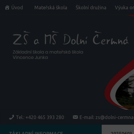
Úvod
Mateřská škola
Školní družina
Výuka on
Skip to content
Tel.: +420 465 393 280
E-mail: zs@dolni-cermna
ZÁKLADNÍ INFORMACE
20250603