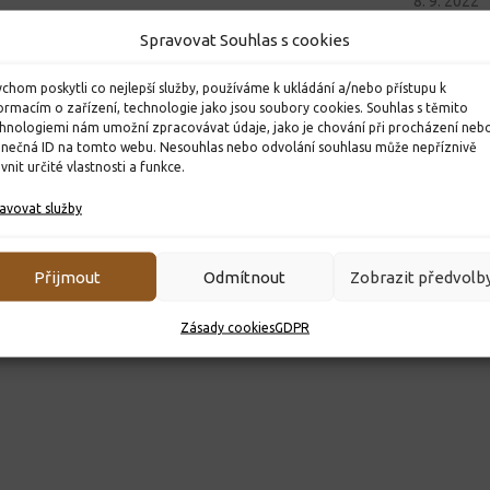
8. 9. 2022
Třešňovci
Spravovat Souhlas s cookies
15. 12. 2021
chom poskytli co nejlepší služby, používáme k ukládání a/nebo přístupu k
ormacím o zařízení, technologie jako jsou soubory cookies. Souhlas s těmito
hnologiemi nám umožní zpracovávat údaje, jako je chování při procházení neb
inečná ID na tomto webu. Nesouhlas nebo odvolání souhlasu může nepříznivě
ivnit určité vlastnosti a funkce.
avovat služby
Přijmout
Odmítnout
Zobrazit předvolb
Zásady cookies
GDPR