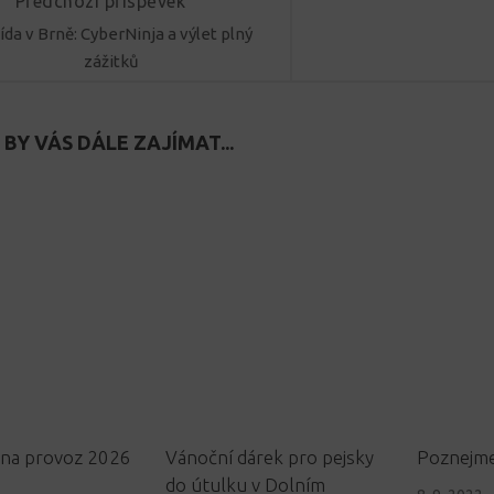
Předchozí příspěvek
řída v Brně: CyberNinja a výlet plný
zážitků
BY VÁS DÁLE ZAJÍMAT...
 na provoz 2026
Vánoční dárek pro pejsky
Poznejme
do útulku v Dolním