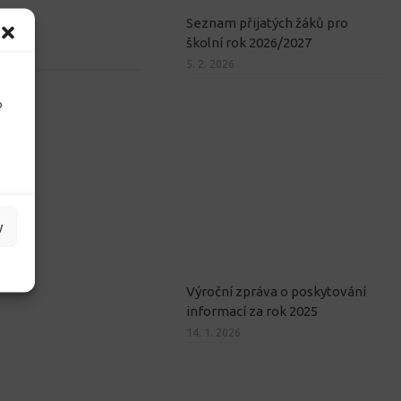
Seznam přijatých žáků pro
školní rok 2026/2027
5. 2. 2026
o
y
Výroční zpráva o poskytování
informací za rok 2025
14. 1. 2026