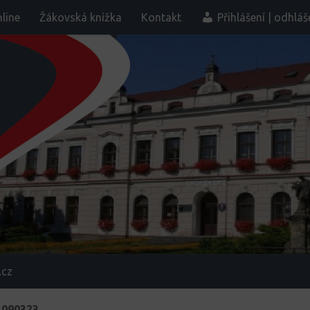
line
Žákovská knížka
Kontakt
Přihlášení | odhláš
.cz
_090323