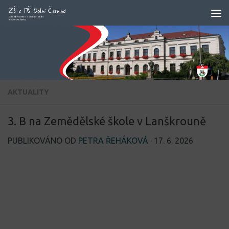
Skip to content
AKTUALITY
3. B na Zemědělské škole v Lanškrouně
PUBLIKOVÁNO OD
PETRA ŘEHÁKOVÁ
·
17. 6. 2026