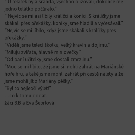
“ U telátek byla sranda, všechno olizovali, dokonce mě
jedno telátko počůralo.”
“ Nejvíc se mi asi líbily králíčci a koníci. S králíčky jsme
skákali přes překážky, koníky jsme hladili a vyčesávali.”
“Nejvíc se mi líbilo, když jsme skákali s králíčky přes
překážky.”
“Viděli jsme telecí školku, velký kravín a dojírnu.”
“Miluju zvířata, hlavně miniovečky.”
“Od paní učitelky jsme dostali zmrzlinu.”
“Moc se mi líbilo, že jsme si mohli zahrát na Mariánské
hoře hru, a také jsme mohli zahrát při cestě nálety a že
jsme mohli jít z Mariány pěšky.”
“Byl to nejlepší výlet!”
…co k tomu dodat.
žáci 3.B a Eva Šebrlová