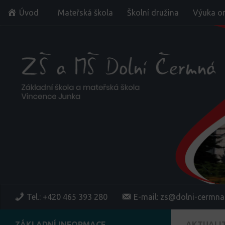
Úvod
Mateřská škola
Školní družina
Výuka on
Skip to content
Tel.: +420 465 393 280
E-mail: zs@dolni-cermna
ZÁKLADNÍ INFORMACE
AKTUALI