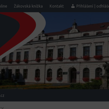
line
Žákovská knížka
Kontakt
Přihlášení | odhláš
.cz
TY