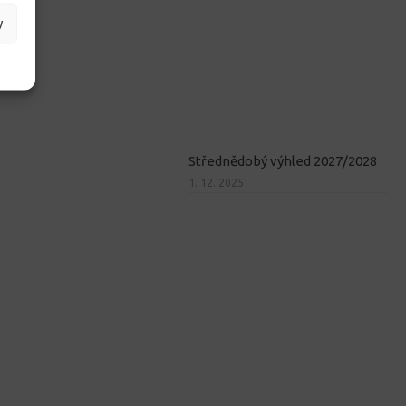
y
Střednědobý výhled 2027/2028
1. 12. 2025