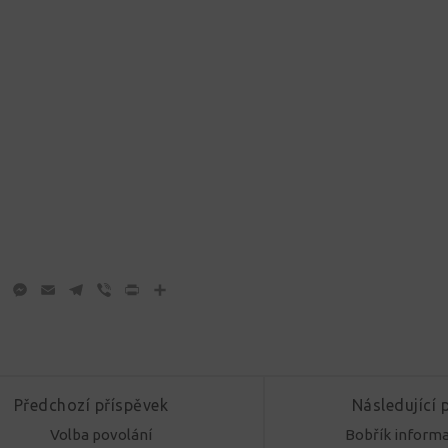
ok
tter
WhatsApp
Messenger
Email
Telegram
Viber
Print
Share
Předchozí příspěvek
Následující 
Volba povolání
Bobřík informa