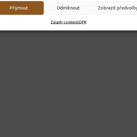
ková
Přijmout
Odmítnout
Zobrazit předvolb
Zásady cookies
GDPR