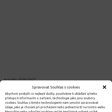
Kroužky 2026/2027
23. 6. 2026
Spravovat Souhlas s cookies
Abychom poskytli co nejlepší služby, používáme k ukládání a/nebo
přístupu k informacím o zařízení, technologie jako jsou soubory
cookies. Souhlas s těmito technologiemi nám umožní zpracovávat
údaje, jako je chování při procházení nebo jedinečná ID na tomto webu.
Nesouhlas nebo odvolání souhlasu může nepříznivě ovlivnit určité