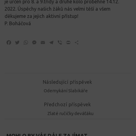
je určen pro 8. a 9.třídy a druhé kolo proběhne 14.12.
2022. Úspěchy našich žáků nás velmi těší a všem
děkujeme za jejich aktivní přístup!
P. Boháčová
Facebook
Twitter
WhatsApp
Messenger
Email
Telegram
Viber
Print
Share
Následující příspěvek
Odemykání Slabikáře
Předchozí příspěvek
Zlaté ručičky deváťáku
MOHLO BY VÁS DÁLE ZAJÍMAT...