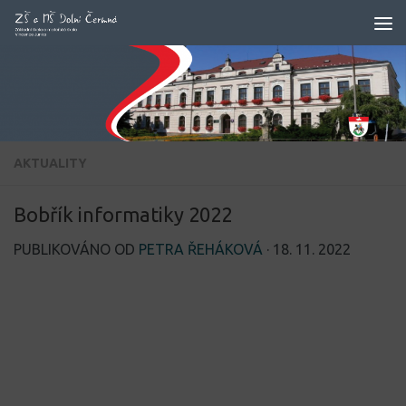
Skip to content
AKTUALITY
Bobřík informatiky 2022
PUBLIKOVÁNO OD
PETRA ŘEHÁKOVÁ
·
18. 11. 2022