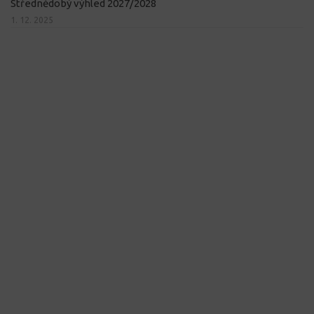
Střednědobý výhled 2027/2028
1. 12. 2025