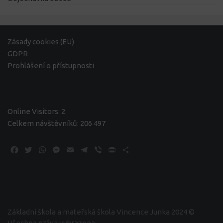
Zásady cookies (EU)
GDPR
Prohlášení o přístupnosti
Online Visitors:
2
Celkem návštěvníků:
206 497
Facebook
Twitter
WhatsApp
Messenger
Email
Telegram
Viber
Print
Share
Základní škola a mateřská škola Vincence Junka 2024 ©
Všechna práva vyhrazena.