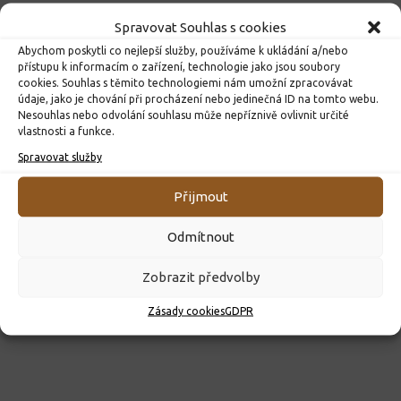
Spravovat Souhlas s cookies
Abychom poskytli co nejlepší služby, používáme k ukládání a/nebo
přístupu k informacím o zařízení, technologie jako jsou soubory
cookies. Souhlas s těmito technologiemi nám umožní zpracovávat
údaje, jako je chování při procházení nebo jedinečná ID na tomto webu.
Nesouhlas nebo odvolání souhlasu může nepříznivě ovlivnit určité
vlastnosti a funkce.
ROZHODNUTÍ O PŘIJETÍ K PŘEDŠKOLNÍMU VZDĚLÁVÁNÍ
Spravovat služby
PRO ROK 2026
10. 4. 2026
Přijmout
Odmítnout
Zobrazit předvolby
Zásady cookies
GDPR