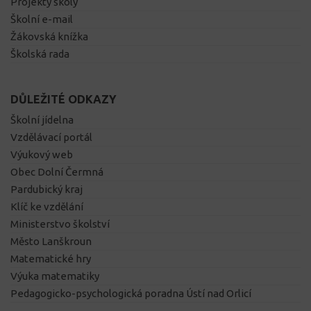
Projekty školy
Školní e-mail
Žákovská knížka
Školská rada
DŮLEŽITÉ ODKAZY
Školní jídelna
Vzdělávací portál
Výukový web
Obec Dolní Čermná
Pardubický kraj
Klíč ke vzdělání
Ministerstvo školství
Město Lanškroun
Matematické hry
Výuka matematiky
Pedagogicko-psychologická poradna Ústí nad Orlicí