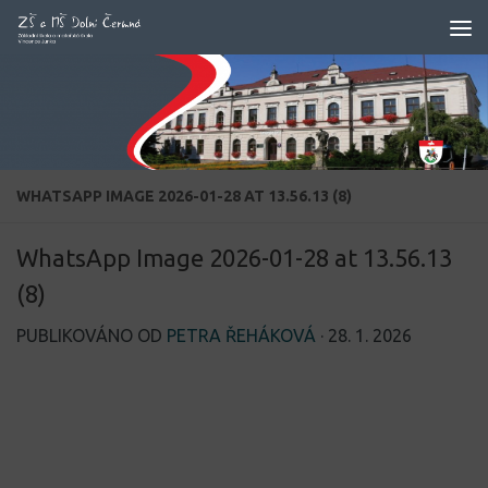
Skip to content
WHATSAPP IMAGE 2026-01-28 AT 13.56.13 (8)
WhatsApp Image 2026-01-28 at 13.56.13
(8)
PUBLIKOVÁNO OD
PETRA ŘEHÁKOVÁ
·
28. 1. 2026