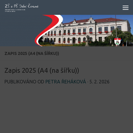
Skip to content
ZAPIS 2025 (A4 (NA ŠÍŘKU))
Zapis 2025 (A4 (na šířku))
PUBLIKOVÁNO OD
PETRA ŘEHÁKOVÁ
·
5. 2. 2026