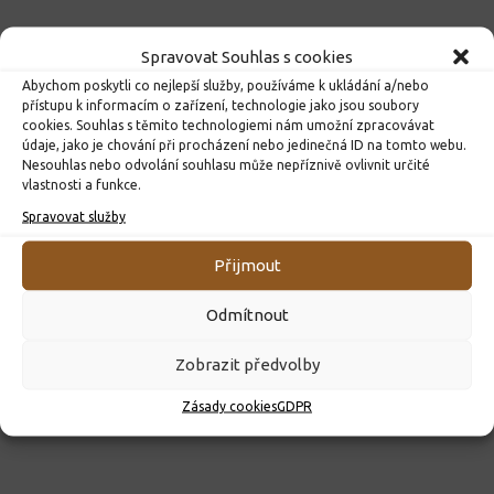
Spravovat Souhlas s cookies
Abychom poskytli co nejlepší služby, používáme k ukládání a/nebo
přístupu k informacím o zařízení, technologie jako jsou soubory
cookies. Souhlas s těmito technologiemi nám umožní zpracovávat
údaje, jako je chování při procházení nebo jedinečná ID na tomto webu.
Nesouhlas nebo odvolání souhlasu může nepříznivě ovlivnit určité
vlastnosti a funkce.
Spravovat služby
ROZHODNUTÍ O PŘIJETÍ K PŘEDŠKOLNÍMU VZDĚLÁVÁNÍ
PRO ROK 2026
Přijmout
10. 4. 2026
Odmítnout
Zobrazit předvolby
Zásady cookies
GDPR