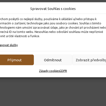
esmír
Čtvrťáci na bruslích
Sportovn
Spravovat Souhlas s cookies
3. 12. 2024
23. 6. 2026
chom poskytli co nejlepší služby, používáme k ukládání a/nebo přístupu k
ormacím o zařízení, technologie jako jsou soubory cookies. Souhlas s těmito
hnologiemi nám umožní zpracovávat údaje, jako je chování při procházení neb
inečná ID na tomto webu. Nesouhlas nebo odvolání souhlasu může nepříznivě
ivnit určité vlastnosti a funkce.
avovat služby
Přijmout
Odmítnout
Zobrazit předvolb
Zásady cookies
GDPR