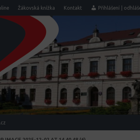
line
Žákovská knížka
Kontakt
Přihlášení | odhláš
.cz
IMAGE 2025-12-02 AT 14.40.48 (6)