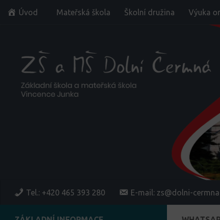
Úvod
Mateřská škola
Školní družina
Výuka on
Skip to content
Tel.: +420 465 393 280
E-mail: zs@dolni-cermna
ZÁKLADNÍ INFORMACE
WHATSAPP 