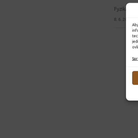
Fyzika a v
8. 6. 2025
Aby
inf
tec
jed
ovl
Spr