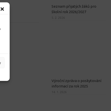
Seznam přijatých žáků pro
í den
školní rok 2026/2027
5. 2. 2026
o
y
Výroční zpráva o poskytování
informací za rok 2025
14. 1. 2026