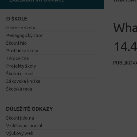
O ŠKOLE
Wha
Historie školy
Pedagogický sbor
14.4
Školní řád
Prohlídka školy
Tělocvična
PUBLIKO
Projekty školy
Školní e-mail
Žákovská knížka
Školská rada
DŮLEŽITÉ ODKAZY
Školní jídelna
Vzdělávací portál
Výukový web