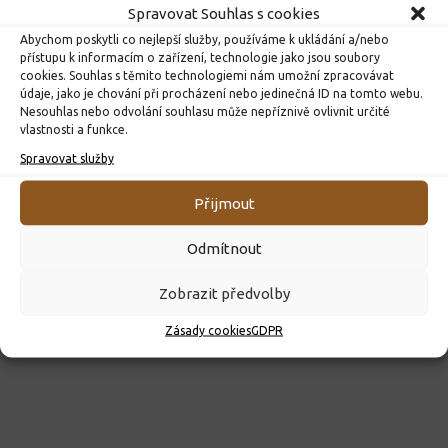
Spravovat Souhlas s cookies
Abychom poskytli co nejlepší služby, používáme k ukládání a/nebo
přístupu k informacím o zařízení, technologie jako jsou soubory
cookies. Souhlas s těmito technologiemi nám umožní zpracovávat
údaje, jako je chování při procházení nebo jedinečná ID na tomto webu.
Nesouhlas nebo odvolání souhlasu může nepříznivě ovlivnit určité
ROZHODNUTÍ O PŘIJETÍ K PŘEDŠKOLNÍMU VZDĚLÁVÁNÍ
vlastnosti a funkce.
PRO ROK 2026
Spravovat služby
10. 4. 2026
Přijmout
Odmítnout
Zobrazit předvolby
Zásady cookies
GDPR