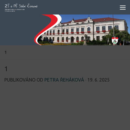
Skip to content
1
1
PUBLIKOVÁNO OD
PETRA ŘEHÁKOVÁ
·
19. 6. 2025