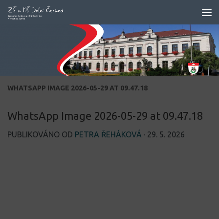
Skip to content
WHATSAPP IMAGE 2026-05-29 AT 09.47.18
WhatsApp Image 2026-05-29 at 09.47.18
PUBLIKOVÁNO OD
PETRA ŘEHÁKOVÁ
·
29. 5. 2026