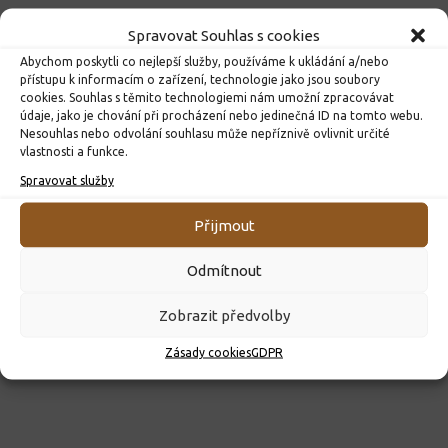
Spravovat Souhlas s cookies
Abychom poskytli co nejlepší služby, používáme k ukládání a/nebo
přístupu k informacím o zařízení, technologie jako jsou soubory
cookies. Souhlas s těmito technologiemi nám umožní zpracovávat
údaje, jako je chování při procházení nebo jedinečná ID na tomto webu.
Nesouhlas nebo odvolání souhlasu může nepříznivě ovlivnit určité
vlastnosti a funkce.
ROZHODNUTÍ O PŘIJETÍ K PŘEDŠKOLNÍMU VZDĚLÁVÁNÍ
Spravovat služby
PRO ROK 2026
10. 4. 2026
Přijmout
Odmítnout
Zobrazit předvolby
Zásady cookies
GDPR