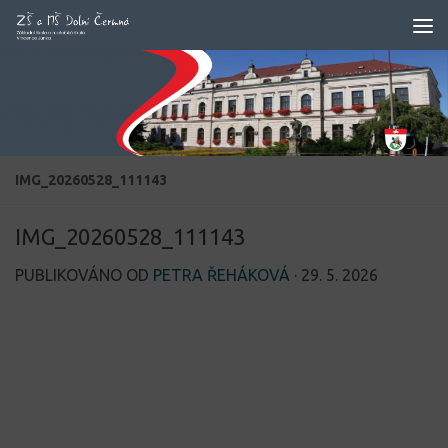
Skip to content
IMG_20260528_111143
IMG_20260528_111143
PUBLIKOVÁNO OD
PETRA ŘEHÁKOVÁ
·
29. 5. 2026