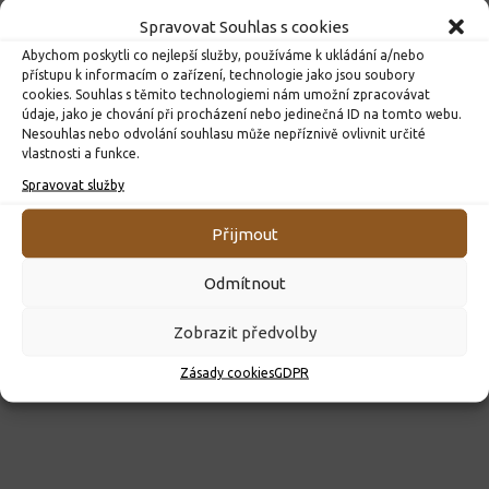
Spravovat Souhlas s cookies
Abychom poskytli co nejlepší služby, používáme k ukládání a/nebo
přístupu k informacím o zařízení, technologie jako jsou soubory
cookies. Souhlas s těmito technologiemi nám umožní zpracovávat
údaje, jako je chování při procházení nebo jedinečná ID na tomto webu.
Nesouhlas nebo odvolání souhlasu může nepříznivě ovlivnit určité
vlastnosti a funkce.
ROZHODNUTÍ O PŘIJETÍ K PŘEDŠKOLNÍMU VZDĚLÁVÁNÍ
PRO ROK 2026
Spravovat služby
10. 4. 2026
Přijmout
Odmítnout
Zobrazit předvolby
Zásady cookies
GDPR