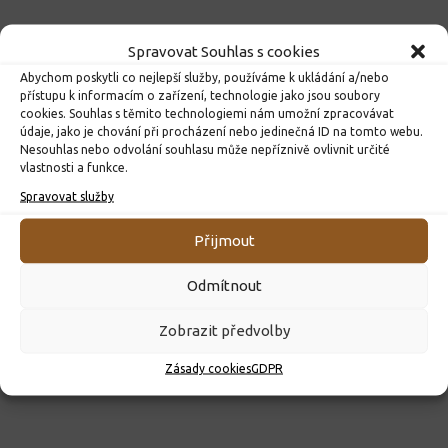
Spravovat Souhlas s cookies
Abychom poskytli co nejlepší služby, používáme k ukládání a/nebo
přístupu k informacím o zařízení, technologie jako jsou soubory
cookies. Souhlas s těmito technologiemi nám umožní zpracovávat
údaje, jako je chování při procházení nebo jedinečná ID na tomto webu.
Nesouhlas nebo odvolání souhlasu může nepříznivě ovlivnit určité
vlastnosti a funkce.
Spravovat služby
ROZHODNUTÍ O PŘIJETÍ K PŘEDŠKOLNÍMU VZDĚLÁVÁNÍ
PRO ROK 2026
Přijmout
10. 4. 2026
Odmítnout
Zobrazit předvolby
Zásady cookies
GDPR