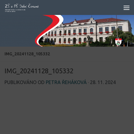
Skip to content
IMG_20241128_105332
IMG_20241128_105332
PUBLIKOVÁNO OD
PETRA ŘEHÁKOVÁ
·
28. 11. 2024