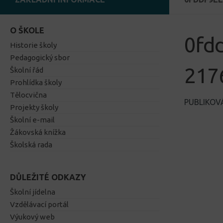
O ŠKOLE
0fd
Historie školy
Pedagogický sbor
217
Školní řád
Prohlídka školy
Tělocvična
PUBLIKO
Projekty školy
Školní e-mail
Žákovská knížka
Školská rada
DŮLEŽITÉ ODKAZY
Školní jídelna
Vzdělávací portál
Výukový web