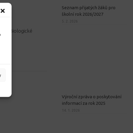
Seznam přijatých žáků pro
školní rok 2026/2027
5. 2. 2026
olo Biologické
o
y
y
Výroční zpráva o poskytování
informací za rok 2025
14. 1. 2026