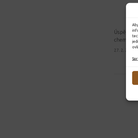
Aby
inf
Úspěch na
tec
chemické 
jed
ovl
27. 2. 2026
Spr