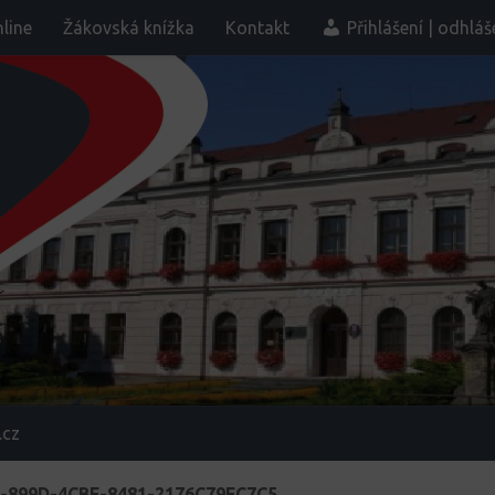
line
Žákovská knížka
Kontakt
Přihlášení | odhláš
.cz
-899D-4CBF-8481-2176C79FC7C5