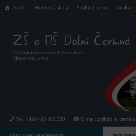
Úvod
Mateřská škola
Školní družina
Výuka on
Skip to content
Tel.: +420 465 393 280
E-mail: zs@dolni-cermna
ZÁKLADNÍ INFORMACE
0FDDF9EE