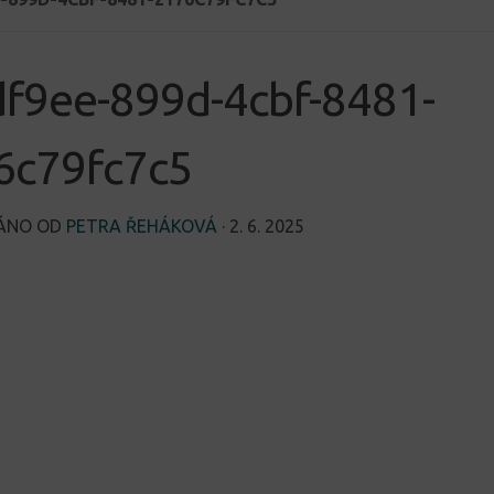
df9ee-899d-4cbf-8481-
6c79fc7c5
VÁNO OD
PETRA ŘEHÁKOVÁ
·
2. 6. 2025