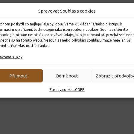
Spravovat Souhlas s cookies
chom poskytli co nejlepší služby, používáme k ukládání a/nebo přístupu k
ormacím o zařízení, technologie jako jsou soubory cookies. Souhlas s těmito
šich žákyň v
Nahlédněte s námi do
Okresní k
hnologiemi nám umožní zpracovávat údaje, jako je chování při procházení neb
olympiádě
letošního roku plného
olympiád
inečná ID na tomto webu. Nesouhlas nebo odvolání souhlasu může nepříznivě
objevů s Veselou vědou! 🔬
ivnit určité vlastnosti a funkce.
17. 3. 2025
✨
avovat služby
29. 5. 2026
Přijmout
Odmítnout
Zobrazit předvolb
Zásady cookies
GDPR