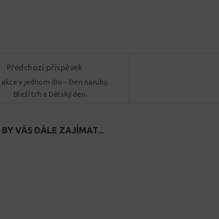
Předchozí příspěvek
i akce v jednom dni – Den naruby,
Bleší trh a Dětský den
BY VÁS DÁLE ZAJÍMAT...