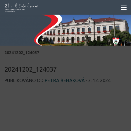
Skip to content
20241202_124037
20241202_124037
PUBLIKOVÁNO OD
PETRA ŘEHÁKOVÁ
·
3. 12. 2024