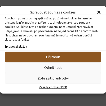
Spravovat Souhlas s cookies
Abychom poskytli co nejlepší služby, používáme k ukládání a/nebo
přístupu k informacím o zařízení, technologie jako jsou soubory
cookies. Souhlas s těmito technologiemi nám umožní zpracovávat
údaje, jako je chování při procházení nebo jedinečná ID na tomto webu.
Nesouhlas nebo odvolání souhlasu může nepříznivě ovlivnit určité
vlastnosti a funkce.
Spravovat služby
ROZHODNUTÍ O PŘIJETÍ K PŘEDŠKOLNÍMU VZDĚLÁVÁNÍ
PRO ROK 2026
Přijmout
10. 4. 2026
Odmítnout
Zobrazit předvolby
Zásady cookies
GDPR