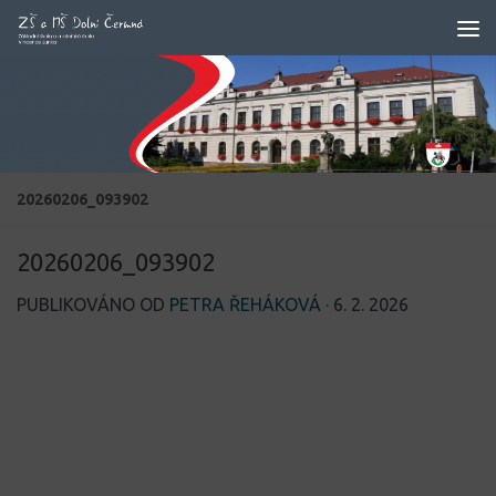
Skip to content
20260206_093902
20260206_093902
PUBLIKOVÁNO OD
PETRA ŘEHÁKOVÁ
·
6. 2. 2026