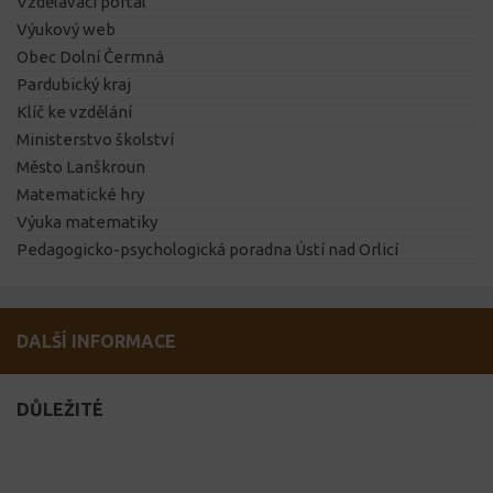
Vzdělávací portál
Výukový web
Obec Dolní Čermná
Pardubický kraj
Klíč ke vzdělání
Ministerstvo školství
Město Lanškroun
Matematické hry
Výuka matematiky
Pedagogicko-psychologická poradna Ústí nad Orlicí
DALŠÍ INFORMACE
DŮLEŽITÉ