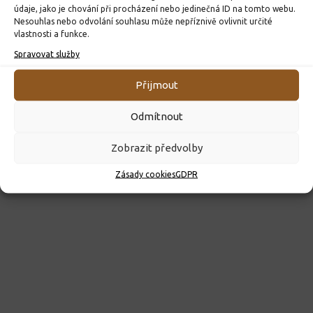
10. 4. 2026
údaje, jako je chování při procházení nebo jedinečná ID na tomto webu.
Nesouhlas nebo odvolání souhlasu může nepříznivě ovlivnit určité
vlastnosti a funkce.
Spravovat služby
Přijmout
Odmítnout
Zobrazit předvolby
Zásady cookies
GDPR