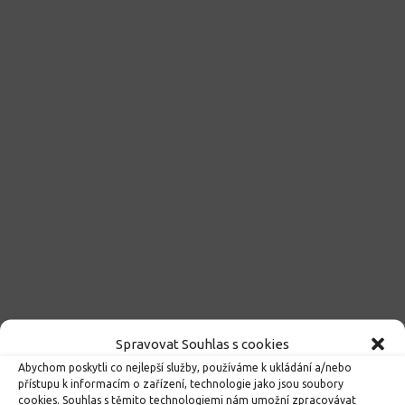
Spravovat Souhlas s cookies
Abychom poskytli co nejlepší služby, používáme k ukládání a/nebo
ROZHODNUTÍ O PŘIJETÍ K PŘEDŠKOLNÍMU VZDĚLÁVÁNÍ
přístupu k informacím o zařízení, technologie jako jsou soubory
PRO ROK 2026
cookies. Souhlas s těmito technologiemi nám umožní zpracovávat