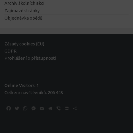
Archiv školních akcí
Zajímavé stránky
Objednávka obědů
Zásady cookies (EU)
GDPR
Prohlášení o přístupnosti
Online Visitors:
1
Celkem návštěvníků:
206 445
Facebook
Twitter
WhatsApp
Messenger
Email
Telegram
Viber
Print
Share