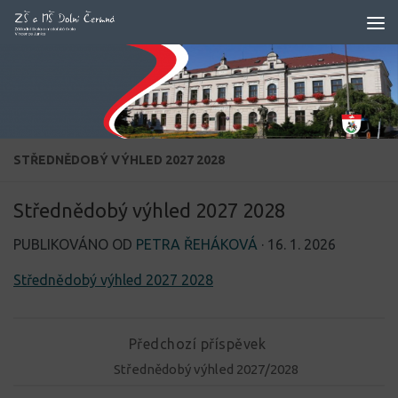
Skip to content
STŘEDNĚDOBÝ VÝHLED 2027 2028
Střednědobý výhled 2027 2028
PUBLIKOVÁNO OD
PETRA ŘEHÁKOVÁ
·
16. 1. 2026
Střednědobý výhled 2027 2028
Předchozí příspěvek
Střednědobý výhled 2027/2028