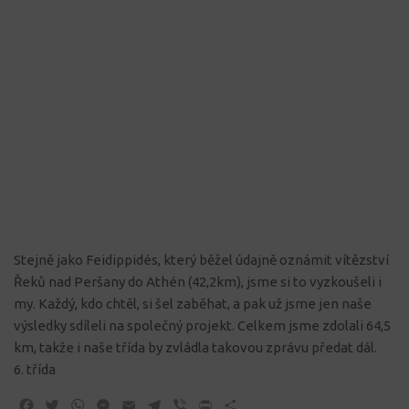
Stejně jako Feidippidés, který běžel údajně oznámit vítězství
Řeků nad Peršany do Athén (42,2km), jsme si to vyzkoušeli i
my. Každý, kdo chtěl, si šel zaběhat, a pak už jsme jen naše
výsledky sdíleli na společný projekt. Celkem jsme zdolali 64,5
km, takže i naše třída by zvládla takovou zprávu předat dál.
6. třída
Facebook
Twitter
WhatsApp
Messenger
Email
Telegram
Viber
Print
Share