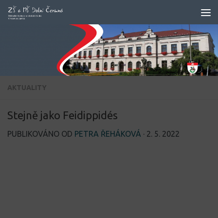
Skip to content
AKTUALITY
Stejně jako Feidippidés
PUBLIKOVÁNO OD
PETRA ŘEHÁKOVÁ
·
2. 5. 2022