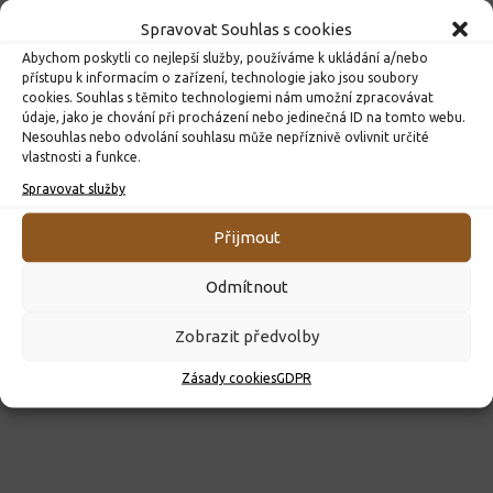
Spravovat Souhlas s cookies
Abychom poskytli co nejlepší služby, používáme k ukládání a/nebo
přístupu k informacím o zařízení, technologie jako jsou soubory
cookies. Souhlas s těmito technologiemi nám umožní zpracovávat
údaje, jako je chování při procházení nebo jedinečná ID na tomto webu.
Nesouhlas nebo odvolání souhlasu může nepříznivě ovlivnit určité
vlastnosti a funkce.
ROZHODNUTÍ O PŘIJETÍ K PŘEDŠKOLNÍMU VZDĚLÁVÁNÍ
Spravovat služby
PRO ROK 2026
10. 4. 2026
Přijmout
Odmítnout
Zobrazit předvolby
Zásady cookies
GDPR