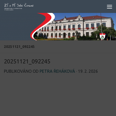
Skip to content
20251121_092245
20251121_092245
PUBLIKOVÁNO OD
PETRA ŘEHÁKOVÁ
·
19. 2. 2026