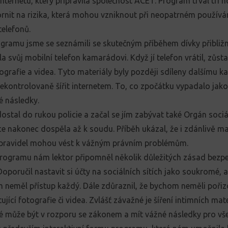
internetu, který připravila společnost ACET. Program trval tři h
rnit na rizika, která mohou vzniknout při neopatrném používání
telefonů.
ramu jsme se seznámili se skutečným příběhem dívky přibližn
la svůj mobilní telefon kamarádovi. Když jí telefon vrátil, zůs
tografie a videa. Tyto materiály byly později sdíleny dalšímu 
nekontrolovaně šířit internetem. To, co zpočátku vypadalo jako
é následky.
dostal do rukou policie a začal se jím zabývat také Orgán soci
ace nakonec dospěla až k soudu. Příběh ukázal, že i zdánlivě 
 pravidel mohou vést k vážným právním problémům.
rogramu nám lektor připomněl několik důležitých zásad bezp
Doporučil nastavit si účty na sociálních sítích jako soukromé, 
 neměl přístup každý. Dále zdůraznil, že bychom neměli pořizo
jící fotografie či videa. Zvlášť závažné je šíření intimních ma
eré může být v rozporu se zákonem a mít vážné následky pro v