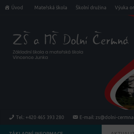
Úvod
Mateřská škola
Školní družina
Výuka on
Skip to content
Tel.: +420 465 393 280
E-mail: zs@dolni-cermna
ZÁKLADNÍ INFORMACE
AKTUALI