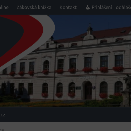
line
Žákovská knížka
Kontakt
Přihlášení | odhláš
.cz
TY