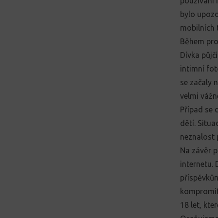
používání 
bylo upozo
mobilních 
Během prog
Dívka půjči
intimní fo
se začaly 
velmi vážn
Případ se 
dětí. Situ
neznalost
Na závěr p
internetu. 
příspěvkům
kompromitu
18 let, kt