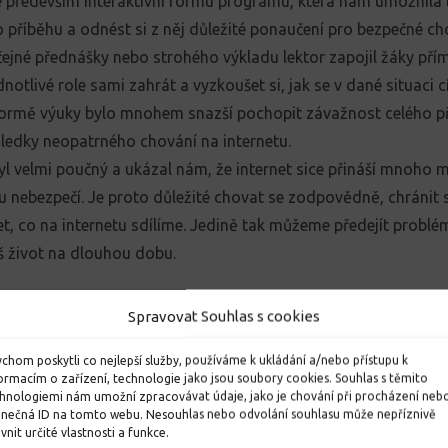
především interaktivní formu programu, která nám umožnila lé
 příběhu a odnést si z něj důležité ponaučení pro bezpečné cho
ejné přednášky nebo strohého výkladu lektor zapojil žáky přím
dnotlivé role sami zahrát a vyzkoušet si, jak se v dané situaci c
formě výuky bylo mnohem snazší pochopit závažnost celého p
edky neopatrného chování na internetu.
l velmi poučný a ukázal nám, že internet sice přináší mnoho m
u nebezpečí. Je proto důležité chovat se zodpovědně, chránit
et, co na internetu sdílíme. Jedině tak můžeme předejít prob
áš život na dlouhou dobu.
Spravovat Souhlas s cookies
chom poskytli co nejlepší služby, používáme k ukládání a/nebo přístupu k
ormacím o zařízení, technologie jako jsou soubory cookies. Souhlas s těmito
hnologiemi nám umožní zpracovávat údaje, jako je chování při procházení neb
inečná ID na tomto webu. Nesouhlas nebo odvolání souhlasu může nepříznivě
ivnit určité vlastnosti a funkce.