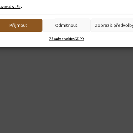
avovat služby
Přijmout
Odmítnout
Zobrazit předvolb
Zásady cookies
GDPR