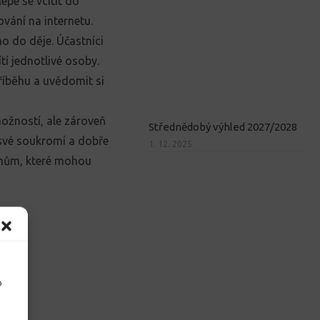
pe se vcítit do
vání na internetu.
o do děje. Účastníci
ítí jednotlivé osoby.
říběhu a uvědomit si
ožností, ale zároveň
Střednědobý výhled 2027/2028
 své soukromí a dobře
1. 12. 2025
lémům, které mohou
o