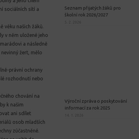
odiny a jeho cílem
Seznam přijatých žáků pro
 sociálních sítí a
školní rok 2026/2027
5. 2. 2026
ě věku našich žáků.
taly v něm uložené jeho
kamarádovi a následně
 nevinný žert, mělo
álně-právní ochrany
malé rozhodnutí nebo
ečného chování na
Výroční zpráva o poskytování
aby k našim
informací za rok 2025
vat ani sdílet
14. 1. 2026
teriálů osob mladších
šechny zúčastněné.