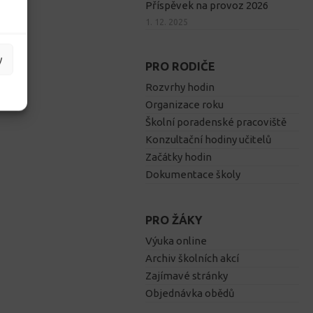
Příspěvek na provoz 2026
1. 12. 2025
y
PRO RODIČE
Rozvrhy hodin
Organizace roku
Školní poradenské pracoviště
Konzultační hodiny učitelů
Začátky hodin
Dokumentace školy
PRO ŽÁKY
Výuka online
Archiv školních akcí
Zajímavé stránky
Objednávka obědů