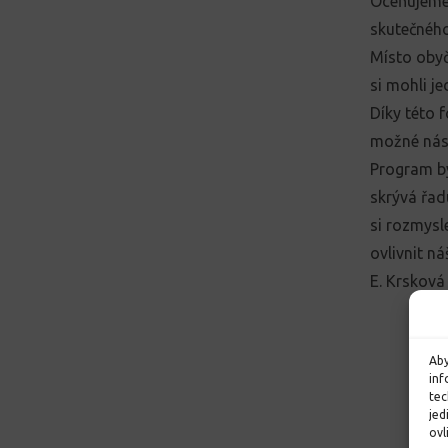
Oceňujeme 
skutečného
Místo obyč
si mohli je
Díky této 
možné násl
Program by
skrývá řad
si rozmysl
ovlivnit n
E. Krsková
Aby
inf
tec
jed
ovl