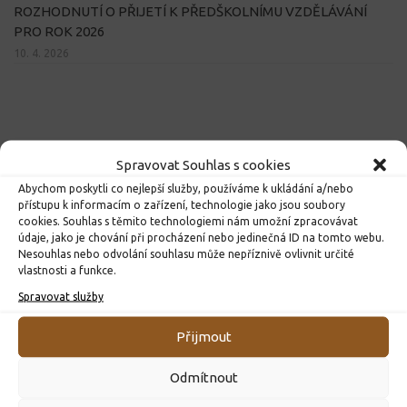
ROZHODNUTÍ O PŘIJETÍ K PŘEDŠKOLNÍMU VZDĚLÁVÁNÍ
PRO ROK 2026
10. 4. 2026
Spravovat Souhlas s cookies
Abychom poskytli co nejlepší služby, používáme k ukládání a/nebo
přístupu k informacím o zařízení, technologie jako jsou soubory
cookies. Souhlas s těmito technologiemi nám umožní zpracovávat
údaje, jako je chování při procházení nebo jedinečná ID na tomto webu.
Nesouhlas nebo odvolání souhlasu může nepříznivě ovlivnit určité
vlastnosti a funkce.
Spravovat služby
Přijmout
Odmítnout