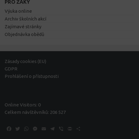
PRO ŽÁKY
Výuka online
Archiv školních akcí
Zajímavé stránky
Objednávka obědů
Zásady cookies (EU)
GDPR
Prohlášení o přístupnosti
Online Visitors:
0
Celkem návštěvníků:
206 527
Facebook
Twitter
WhatsApp
Messenger
Email
Telegram
Viber
Print
Share