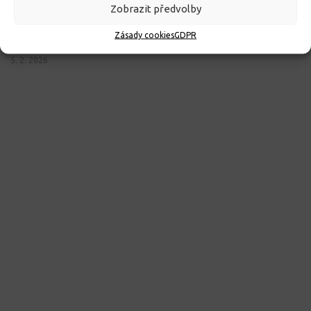
Zobrazit předvolby
Zásady cookies
GDPR
Seznam přijatých žáků pro školní rok 2026/2027
5. 2. 2026