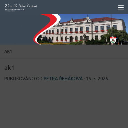
Skip to content
AK1
ak1
PUBLIKOVÁNO OD
PETRA ŘEHÁKOVÁ
·
15. 5. 2026