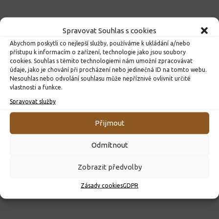
Spravovat Souhlas s cookies
Abychom poskytli co nejlepší služby, používáme k ukládání a/nebo
přístupu k informacím o zařízení, technologie jako jsou soubory
cookies. Souhlas s těmito technologiemi nám umožní zpracovávat
údaje, jako je chování při procházení nebo jedinečná ID na tomto webu.
Nesouhlas nebo odvolání souhlasu může nepříznivě ovlivnit určité
vlastnosti a funkce.
Spravovat služby
ROZHODNUTÍ O PŘIJETÍ K PŘEDŠKOLNÍMU VZDĚLÁVÁNÍ
PRO ROK 2026
Přijmout
10. 4. 2026
Odmítnout
Zobrazit předvolby
Zásady cookies
GDPR