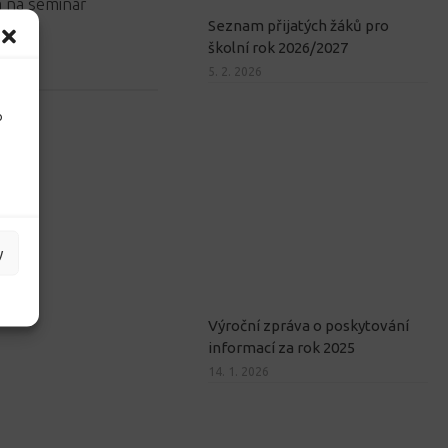
 na seminář
Seznam přijatých žáků pro
školní rok 2026/2027
5. 2. 2026
o
y
Výroční zpráva o poskytování
informací za rok 2025
14. 1. 2026