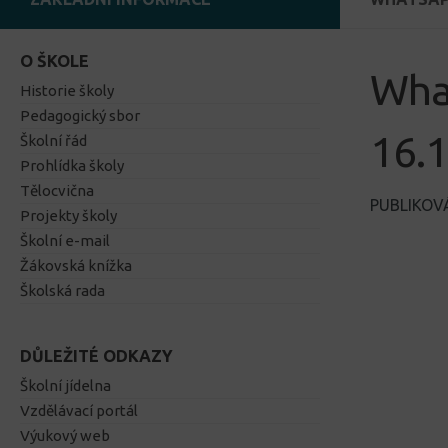
O ŠKOLE
Wha
Historie školy
Pedagogický sbor
16.1
Školní řád
Prohlídka školy
Tělocvična
PUBLIKO
Projekty školy
Školní e-mail
Žákovská knížka
Školská rada
DŮLEŽITÉ ODKAZY
Školní jídelna
Vzdělávací portál
Výukový web