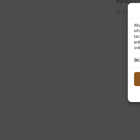
Návštěva 
23. 2. 2022
Aby
inf
tec
jed
ovl
Spr