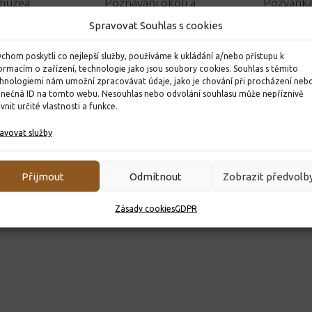
muzea
Poznávání okolí a
Pozvánka
odpoledne plné zábavy
Spravovat Souhlas s cookies
6. 3. 2025
23. 10. 2025
chom poskytli co nejlepší služby, používáme k ukládání a/nebo přístupu k
ormacím o zařízení, technologie jako jsou soubory cookies. Souhlas s těmito
hnologiemi nám umožní zpracovávat údaje, jako je chování při procházení neb
inečná ID na tomto webu. Nesouhlas nebo odvolání souhlasu může nepříznivě
ivnit určité vlastnosti a funkce.
avovat služby
Přijmout
Odmítnout
Zobrazit předvolb
Zásady cookies
GDPR