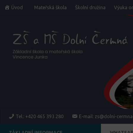
Úvod
Mateřská škola
Školní družina
Výuka on
Skip to content
Tel.: +420 465 393 280
E-mail: zs@dolni-cermna
ZÁKLADNÍ INFORMACE
WHATSAPP 