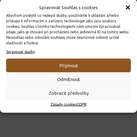
Spravovat Souhlas s cookies
Abychom poskytli co nejlepší služby, používáme k ukládání a/nebo
přístupu k informacím o zařízení, technologie jako jsou soubory
cookies. Souhlas s těmito technologiemi nám umožní zpracovávat
údaje, jako je chování při procházení nebo jedinečná ID na tomto webu.
Nesouhlas nebo odvolání souhlasu může nepříznivě ovlivnit určité
vlastnosti a funkce.
ROZHODNUTÍ O PŘIJETÍ K PŘEDŠKOLNÍMU VZDĚLÁVÁNÍ
PRO ROK 2026
Spravovat služby
10. 4. 2026
Přijmout
Odmítnout
Zobrazit předvolby
Zásady cookies
GDPR