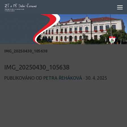
Skip to content
IMG_20250430_105638
IMG_20250430_105638
PUBLIKOVÁNO OD
PETRA ŘEHÁKOVÁ
·
30. 4. 2025