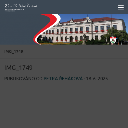
Skip to content
IMG_1749
IMG_1749
PUBLIKOVÁNO OD
PETRA ŘEHÁKOVÁ
·
18. 6. 2025