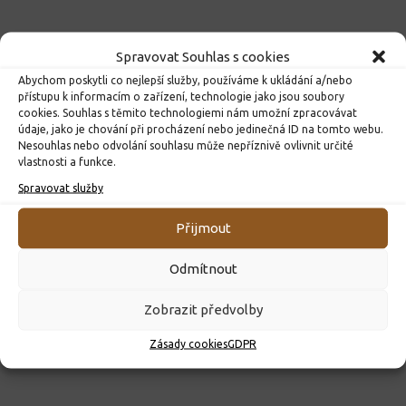
Spravovat Souhlas s cookies
Abychom poskytli co nejlepší služby, používáme k ukládání a/nebo
přístupu k informacím o zařízení, technologie jako jsou soubory
cookies. Souhlas s těmito technologiemi nám umožní zpracovávat
údaje, jako je chování při procházení nebo jedinečná ID na tomto webu.
Nesouhlas nebo odvolání souhlasu může nepříznivě ovlivnit určité
vlastnosti a funkce.
Spravovat služby
ROZHODNUTÍ O PŘIJETÍ K PŘEDŠKOLNÍMU VZDĚLÁVÁNÍ
PRO ROK 2026
Přijmout
10. 4. 2026
Odmítnout
Zobrazit předvolby
Zásady cookies
GDPR