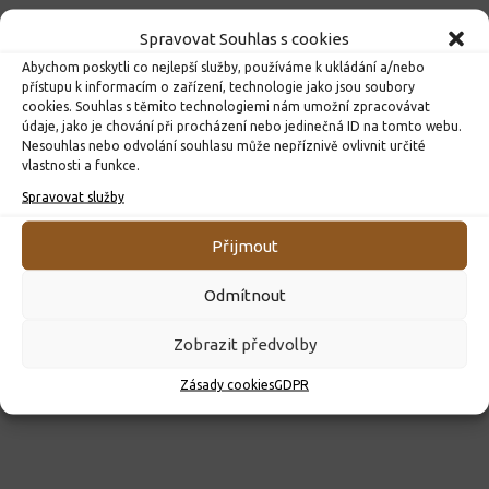
Spravovat Souhlas s cookies
Abychom poskytli co nejlepší služby, používáme k ukládání a/nebo
přístupu k informacím o zařízení, technologie jako jsou soubory
cookies. Souhlas s těmito technologiemi nám umožní zpracovávat
údaje, jako je chování při procházení nebo jedinečná ID na tomto webu.
Nesouhlas nebo odvolání souhlasu může nepříznivě ovlivnit určité
vlastnosti a funkce.
ROZHODNUTÍ O PŘIJETÍ K PŘEDŠKOLNÍMU VZDĚLÁVÁNÍ
Spravovat služby
PRO ROK 2026
10. 4. 2026
Přijmout
Odmítnout
Zobrazit předvolby
Zásady cookies
GDPR