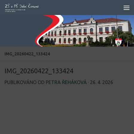
Skip to content
IMG_20260422_133424
IMG_20260422_133424
PUBLIKOVÁNO OD
PETRA ŘEHÁKOVÁ
·
26. 4. 2026