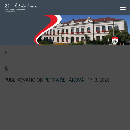
Skip to content
6
6
PUBLIKOVÁNO OD
PETRA ŘEHÁKOVÁ
·
17. 3. 2026