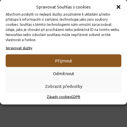
Spravovat Souhlas s cookies
Abychom poskytli co nejlepší služby, používáme k ukládání a/nebo
přístupu k informacím o zařízení, technologie jako jsou soubory
cookies. Souhlas s těmito technologiemi nám umožní zpracovávat
údaje, jako je chování při procházení nebo jedinečná ID na tomto webu.
Nesouhlas nebo odvolání souhlasu může nepříznivě ovlivnit určité
vlastnosti a funkce.
ROZHODNUTÍ O PŘIJETÍ K PŘEDŠKOLNÍMU VZDĚLÁVÁNÍ
PRO ROK 2026
Spravovat služby
10. 4. 2026
Přijmout
Odmítnout
Zobrazit předvolby
Zásady cookies
GDPR