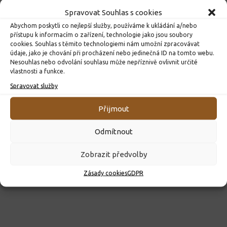
Spravovat Souhlas s cookies
Abychom poskytli co nejlepší služby, používáme k ukládání a/nebo
přístupu k informacím o zařízení, technologie jako jsou soubory
cookies. Souhlas s těmito technologiemi nám umožní zpracovávat
údaje, jako je chování při procházení nebo jedinečná ID na tomto webu.
Nesouhlas nebo odvolání souhlasu může nepříznivě ovlivnit určité
vlastnosti a funkce.
ROZHODNUTÍ O PŘIJETÍ K PŘEDŠKOLNÍMU VZDĚLÁVÁNÍ
PRO ROK 2026
Spravovat služby
10. 4. 2026
Přijmout
Odmítnout
Zobrazit předvolby
Zásady cookies
GDPR