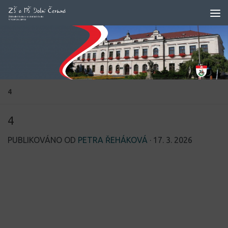
Skip to content
4
4
PUBLIKOVÁNO OD
PETRA ŘEHÁKOVÁ
·
17. 3. 2026