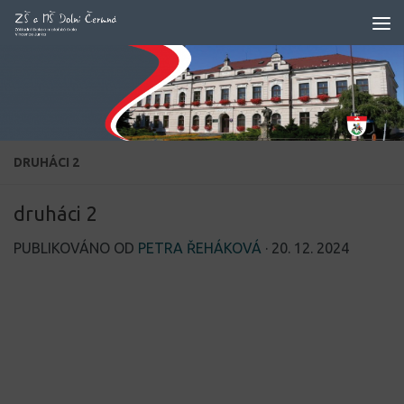
Skip to content
DRUHÁCI 2
druháci 2
PUBLIKOVÁNO OD
PETRA ŘEHÁKOVÁ
·
20. 12. 2024