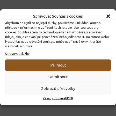
Spravovat Souhlas s cookies
Abychom poskytli co nejlepší služby, používáme k ukládání a/nebo
přístupu k informacím o zařízení, technologie jako jsou soubory
cookies. Souhlas s těmito technologiemi nám umožní zpracovávat
údaje, jako je chování při procházení nebo jedinečná ID na tomto webu.
Nesouhlas nebo odvolání souhlasu může nepříznivě ovlivnit určité
vlastnosti a funkce.
Spravovat služby
ROZHODNUTÍ O PŘIJETÍ K PŘEDŠKOLNÍMU VZDĚLÁVÁNÍ
PRO ROK 2026
Přijmout
10. 4. 2026
Odmítnout
Zobrazit předvolby
Zásady cookies
GDPR