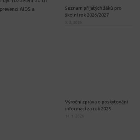
 byli rozděleni do tří
Seznam přijatých žáků pro
 prevenci AIDS a
školní rok 2026/2027
5. 2. 2026
Výroční zpráva o poskytování
informací za rok 2025
14. 1. 2026