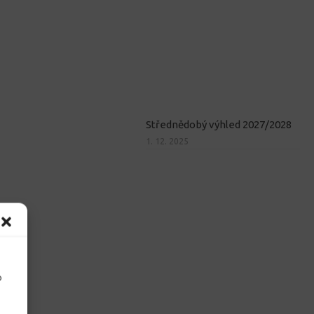
Střednědobý výhled 2027/2028
1. 12. 2025
o