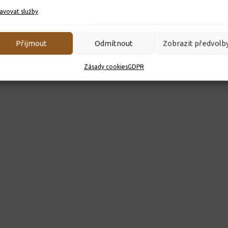
avovat služby
Přijmout
Odmítnout
Zobrazit předvolb
Zásady cookies
GDPR