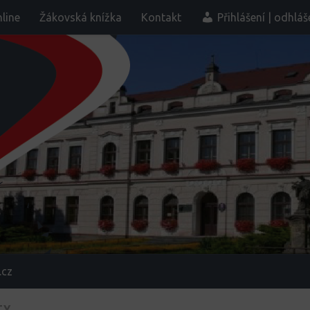
line
Žákovská knížka
Kontakt
Přihlášení | odhláš
.cz
TY