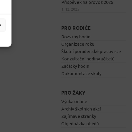
Příspěvek na provoz 2026
1. 12. 2025
y
PRO RODIČE
Rozvrhy hodin
Organizace roku
Školní poradenské pracoviště
Konzultační hodiny učitelů
Začátky hodin
Dokumentace školy
PRO ŽÁKY
Výuka online
Archiv školních akcí
Zajímavé stránky
Objednávka obědů