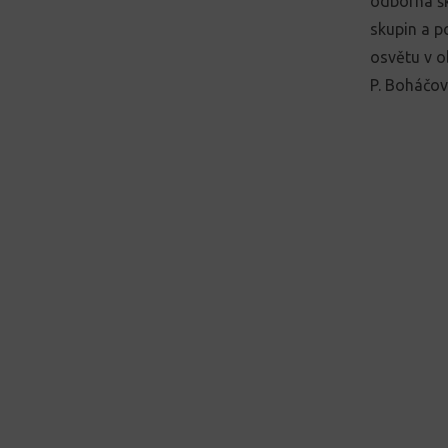
odborná ško
skupin a p
osvětu v o
P. Boháčov