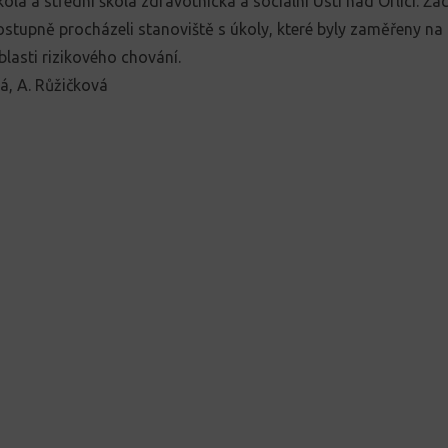
la a střední škola zdravotnická a sociální Ústí nad Orlicí. Žáci
ostupně procházeli stanoviště s úkoly, které byly zaměřeny na
blasti rizikového chování.
á, A. Růžičková