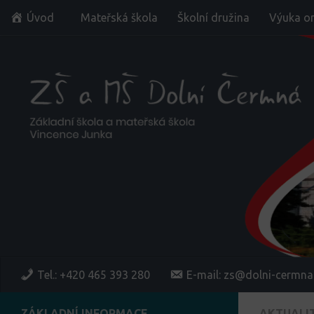
Úvod
Mateřská škola
Školní družina
Výuka on
Skip to content
Tel.: +420 465 393 280
E-mail: zs@dolni-cermna
ZÁKLADNÍ INFORMACE
AKTUALI