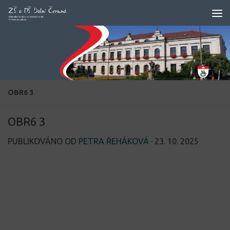
Skip to content
OBR6 3
OBR6 3
PUBLIKOVÁNO OD
PETRA ŘEHÁKOVÁ
·
23. 10. 2025