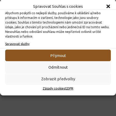
Spravovat Souhlas s cookies
Abychom poskytli co nejlepší služby, používáme k ukládání a/nebo
přístupu k informacím o zařízení, technologie jako jsou soubory
cookies. Souhlas s těmito technologiemi nám umožní zpracovávat
údaje, jako je chování při procházení nebo jedinečná ID na tomto webu.
Nesouhlas nebo odvolání souhlasu může nepříznivě ovlivnit určité
vlastnosti a funkce.
ROZHODNUTÍ O PŘIJETÍ K PŘEDŠKOLNÍMU VZDĚLÁVÁNÍ
PRO ROK 2026
Spravovat služby
10. 4. 2026
Přijmout
Odmítnout
Zobrazit předvolby
Zásady cookies
GDPR