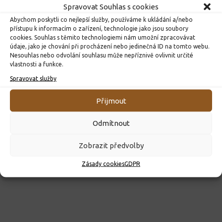
Spravovat Souhlas s cookies
Abychom poskytli co nejlepší služby, používáme k ukládání a/nebo
přístupu k informacím o zařízení, technologie jako jsou soubory
cookies. Souhlas s těmito technologiemi nám umožní zpracovávat
údaje, jako je chování při procházení nebo jedinečná ID na tomto webu.
Nesouhlas nebo odvolání souhlasu může nepříznivě ovlivnit určité
ROZHODNUTÍ O PŘIJETÍ K PŘEDŠKOLNÍMU VZDĚLÁVÁNÍ
vlastnosti a funkce.
PRO ROK 2026
Spravovat služby
10. 4. 2026
Přijmout
Odmítnout
Zobrazit předvolby
Zásady cookies
GDPR