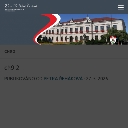
Skip to content
CH9 2
ch9 2
PUBLIKOVÁNO OD
PETRA ŘEHÁKOVÁ
·
27. 5. 2026